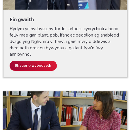
Ein gwaith
Rydym yn hysbysu, hyfforddi, arloesi, cynrychioli a herio,
felly mae gan blant, pobl ifanc ac oedolion ag anabledd
dysgu yng Nghymru yr hawl i gael mwy o ddewis a
rheolaeth dros eu bywydau a gallant fyw'n fwy
annibynnol.
Rhagor o wybodaeth