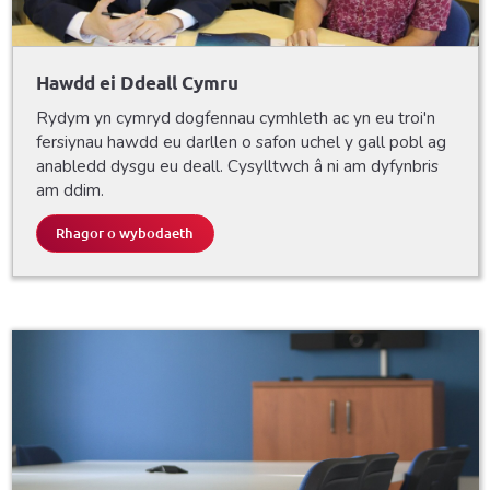
Hawdd ei Ddeall Cymru
Rydym yn cymryd dogfennau cymhleth ac yn eu troi'n
fersiynau hawdd eu darllen o safon uchel y gall pobl ag
anabledd dysgu eu deall. Cysylltwch â ni am dyfynbris
am ddim.
Rhagor o wybodaeth