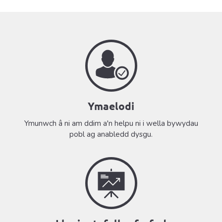
Ymaelodi
Ymunwch â ni am ddim a'n helpu ni i wella bywydau
pobl ag anabledd dysgu.