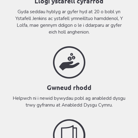
Llogi ystafell cyfarfod
Gyda seddau hyblyg ar gyfer hyd at 20 o bobl yn
Ystafell Jenkins ac ystafell ymneilltuo hamddenol, Y
Lolfa, mae gennym ddigon o le i ddarparu ar gyfer
eich holl anghenion.
Gwneud rhodd
Helpwch ni i newid bywydau pobl ag anabledd dysgu
trwy gyfrannu at Anabledd Dysgu Cymru.