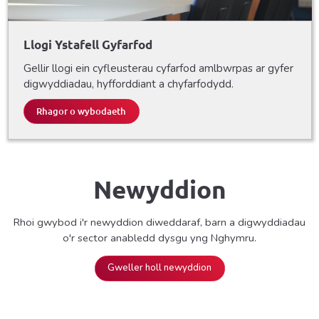
Llogi Ystafell Gyfarfod
Gellir llogi ein cyfleusterau cyfarfod amlbwrpas ar gyfer
digwyddiadau, hyfforddiant a chyfarfodydd.
Rhagor o wybodaeth
Newyddion
Rhoi gwybod i'r newyddion diweddaraf, barn a digwyddiadau
o'r sector anabledd dysgu yng Nghymru.
Gweller holl newyddion