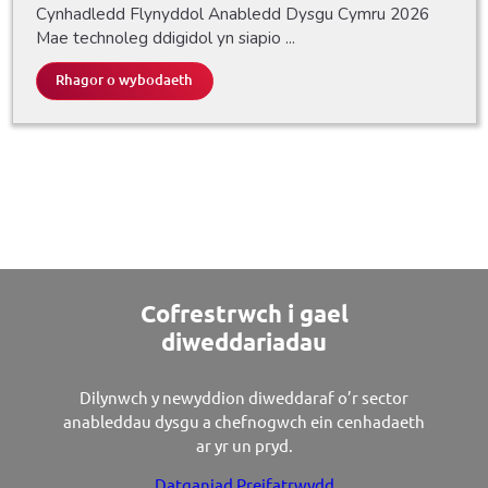
Cynhadledd Flynyddol Anabledd Dysgu Cymru 2026
Mae technoleg ddigidol yn siapio ...
Rhagor o wybodaeth
Cofrestrwch i gael
diweddariadau
Dilynwch y newyddion diweddaraf o’r sector
anableddau dysgu a chefnogwch ein cenhadaeth
ar yr un pryd.
Datganiad Preifatrwydd