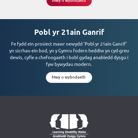
Mwy o wybodaeth
Pobl yr 21ain Ganrif
Fe fydd ein prosiect mawr newydd ‘Pobl yr 21ain Ganrif’
yn sicrhau ein bod, yn y Gymru fodern heddiw yn cyd-greu
dewis, cyfle a chefnogaeth i bobl gydag anabledd dysgu i
fyw bywydau modern.
Mwy o wybodaeth