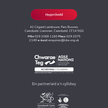
Hygyrchedd
41 Cilgant Lamboure, Parc Busnes
Caerdydd, Llanisien, Caerdydd, CF14 5GG
Ffôn
029 2068 1160
Ffacs
029 2075
2149
e-bost
enquiries@ldw.org.uk
Ein partneriaid a'n cyllidwy
>
>