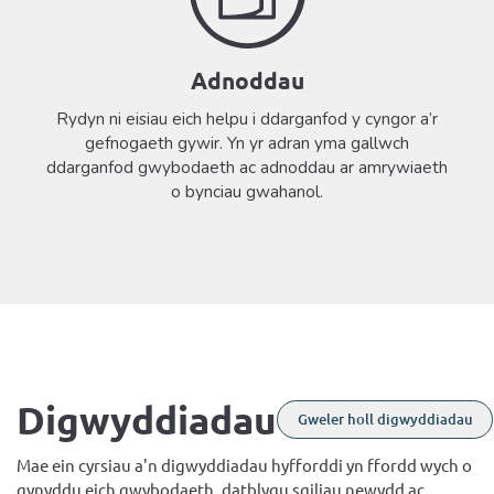
Adnoddau
Rydyn ni eisiau eich helpu i ddarganfod y cyngor a’r
gefnogaeth gywir. Yn yr adran yma gallwch
ddarganfod gwybodaeth ac adnoddau ar amrywiaeth
o bynciau gwahanol.
Digwyddiadau
Gweler holl digwyddiadau
Mae ein cyrsiau a'n digwyddiadau hyfforddi yn ffordd wych o
gynyddu eich gwybodaeth, datblygu sgiliau newydd ac