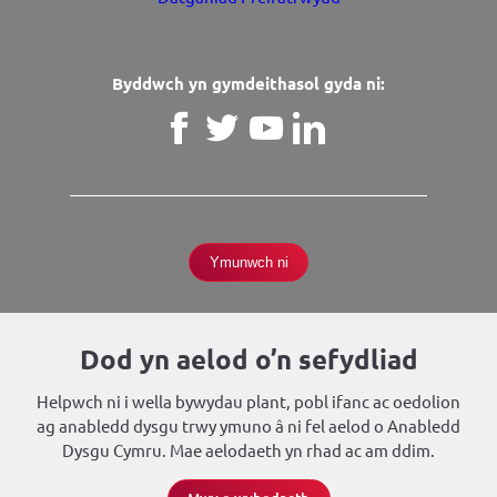
Byddwch yn gymdeithasol gyda ni:
Dod yn aelod o’n sefydliad
Helpwch ni i wella bywydau plant, pobl ifanc ac oedolion
ag anabledd dysgu trwy ymuno â ni fel aelod o Anabledd
Dysgu Cymru. Mae aelodaeth yn rhad ac am ddim.