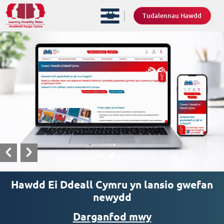
Tudalennau Hawdd
Hawdd Ei Ddeall Cymru yn lansio gwefan
newydd
Darganfod mwy