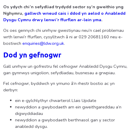
Os ydych chi’n sefydliad trydydd sector sy’n gweithio yng
Nghymru,
gallwch wneud cais i ddod yn aelod o Anabledd
Dysgu Cymru drwy lenwi’r ffurflen ar-lein yma
.
Os oes gennych chi unrhyw gwestiynau neu’n cael problemau
wrth lenwi’r ffurflen, cysylltwch â ni ar 029 20681160 neu e-
bostiwch
enquiries@ldw.org.uk
.
Dod yn gefnogwr
Gall unrhyw un gofrestru fel cefnogwr Anabledd Dysgu Cymru,
gan gynnwys unigolion, sefydliadau, busnesau a grwpiau.
Fel cefnogwr, byddwch yn ymuno â’n rhestr bostio ac yn
derbyn:
ein e-gylchlythyr chwarterol Llais Update
newyddion a gwybodaeth am ein gweithgareddau a’n
digwyddiadau
newyddion a gwybodaeth berthnasol gan y sector
anabledd dysgu.