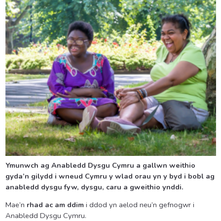
Ymunwch ag Anabledd Dysgu Cymru a gallwn weithio
gyda’n gilydd i wneud Cymru y wlad orau yn y byd i bobl ag
anabledd dysgu fyw, dysgu, caru a gweithio ynddi.
Mae’n
rhad ac am ddim
i ddod yn aelod neu’n gefnogwr i
Anabledd Dysgu Cymru.