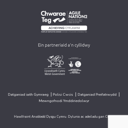
Ein partneriaid a'n cyllidwy
>
>
|
|
|
Datganiad iaith Gymraeg
Polisi Cwcis
Datganiad Preifatrwydd
Mewngofnodi Ymddiriedolwyr
Hawlfraint Anabledd Dysgu Cymru. Dylunio ac adeiladu gan
CREO