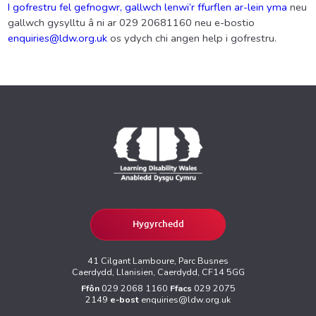
I gofrestru fel gefnogwr, gallwch lenwi’r ffurflen ar-lein yma
neu
gallwch gysylltu â ni ar 029 20681160 neu e-bostio
enquiries@ldw.org.uk
os ydych chi angen help i gofrestru.
Hygyrchedd
41 Cilgant Lamboure, Parc Busnes
Caerdydd, Llanisien, Caerdydd, CF14 5GG
Ffôn
029 2068 1160
Ffacs
029 2075
2149
e-bost
enquiries@ldw.org.uk