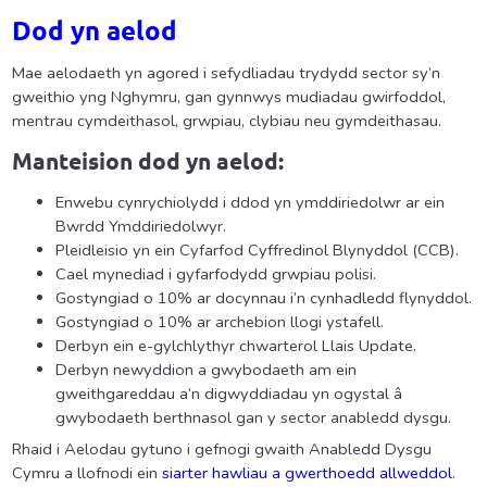
Dod yn aelod
Mae aelodaeth yn agored i sefydliadau trydydd sector sy’n
gweithio yng Nghymru, gan gynnwys mudiadau gwirfoddol,
mentrau cymdeithasol, grwpiau, clybiau neu gymdeithasau.
Manteision dod yn aelod:
Enwebu cynrychiolydd i ddod yn ymddiriedolwr ar ein
Bwrdd Ymddiriedolwyr.
Pleidleisio yn ein Cyfarfod Cyffredinol Blynyddol (CCB).
Cael mynediad i gyfarfodydd grwpiau polisi.
Gostyngiad o 10% ar docynnau i’n cynhadledd flynyddol.
Gostyngiad o 10% ar archebion llogi ystafell.
Derbyn ein e-gylchlythyr chwarterol Llais Update.
Derbyn newyddion a gwybodaeth am ein
gweithgareddau a’n digwyddiadau yn ogystal â
gwybodaeth berthnasol gan y sector anabledd dysgu.
Rhaid i Aelodau gytuno i gefnogi gwaith Anabledd Dysgu
Cymru a llofnodi ein
siarter hawliau a gwerthoedd allweddol
.