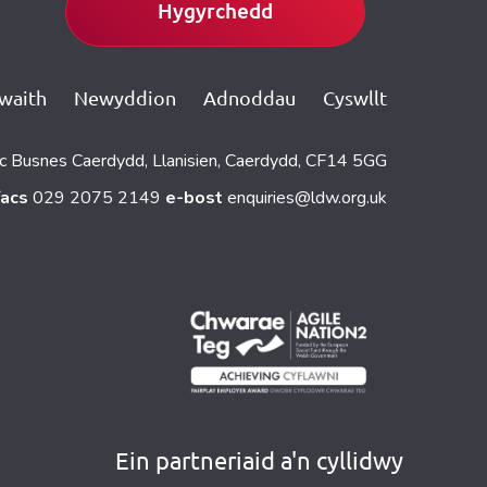
Hygyrchedd
gwaith
Newyddion
Adnoddau
Cyswllt
c Busnes Caerdydd, Llanisien, Caerdydd, CF14 5GG
facs
029 2075 2149
e-bost
enquiries@ldw.org.uk
Ein partneriaid a'n cyllidwy