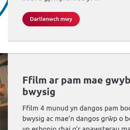
Darllenwch mwy
Ffilm ar pam mae gwy
bwysig
Ffilm 4 munud yn dangos pam bo
bwysig ac mae’n dangos grŵp o b
yn esbonio rhai o’r anawsterau m