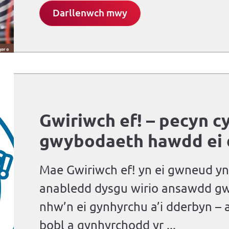
Darllenwch mwy
Gwiriwch ef! – pecyn c
gwybodaeth hawdd ei 
Mae Gwiriwch ef! yn ei gwneud yn 
anabledd dysgu wirio ansawdd g
nhw’n ei gynhyrchu a’i dderbyn – 
bobl a gynhyrchodd yr ...