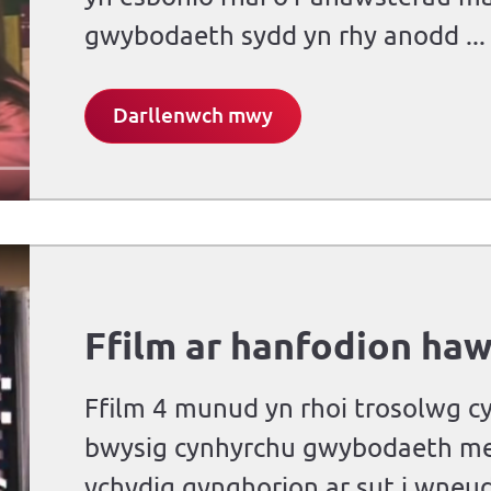
gwybodaeth sydd yn rhy anodd ...
Darllenwch mwy
Ffilm ar hanfodion haw
Ffilm 4 munud yn rhoi trosolwg c
bwysig cynhyrchu gwybodaeth me
ychydig gynghorion ar sut i wneud 