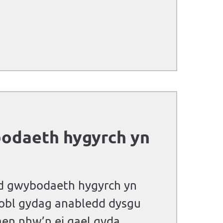
bodaeth hygyrch yn
d gwybodaeth hygyrch yn
obl gydag anabledd dysgu
aen nhw’n ei gael gyda