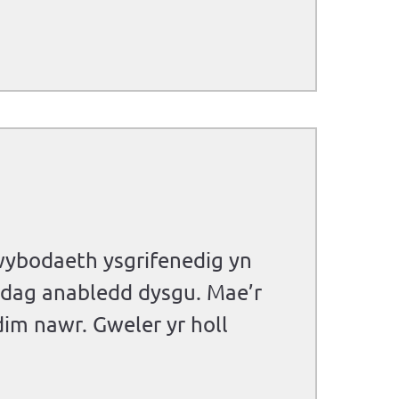
gwybodaeth ysgrifenedig yn
gydag anabledd dysgu. Mae’r
dim nawr. Gweler yr holl