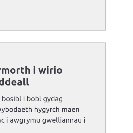
ymorth i wirio
ddeall
bosibl i bobl gydag
wybodaeth hygyrch maen
ac i awgrymu gwelliannau i