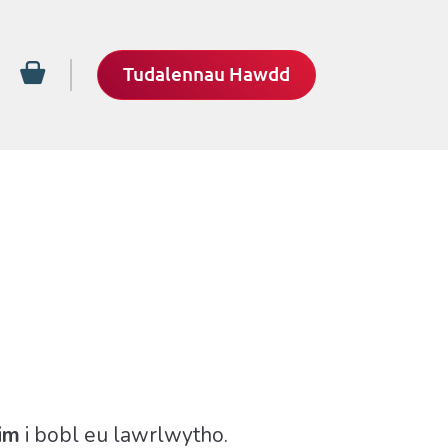
Tudalennau Hawdd
im
i bobl eu lawrlwytho.