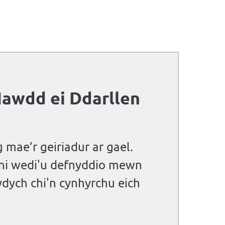
Hawdd ei Ddarllen
 mae’r geiriadur ar gael.
n ni wedi'u defnyddio mewn
dych chi'n cynhyrchu eich