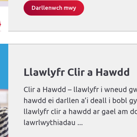
Darllenwch mwy
Llawlyfr Clir a Hawdd
Clir a Hawdd – llawlyfr i wneud 
hawdd ei darllen a’i deall i bobl 
llawlyfr clir a hawdd ar gael am d
lawrlwythiadau ...