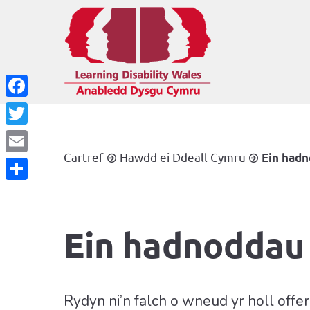
Facebook
Twitter
Cartref
Hawdd ei Ddeall Cymru
Ein hadn
Email
Share
Ein hadnoddau 
Rydyn ni’n falch o wneud yr holl offe