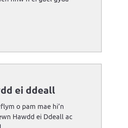
dd ei ddeall
yflym o pam mae hi’n
wn Hawdd ei Ddeall ac
...