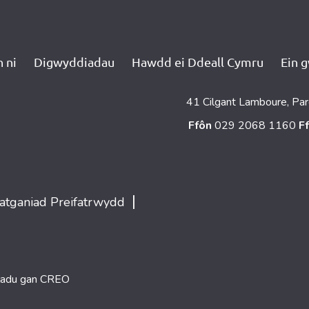
 ni
Digwyddiadau
Hawdd ei Ddeall Cymru
Ein 
41 Cilgant Lamboure, Par
Ffôn
029 2068 1160
F
|
atganiad Preifatrwydd
ladu gan
CREO