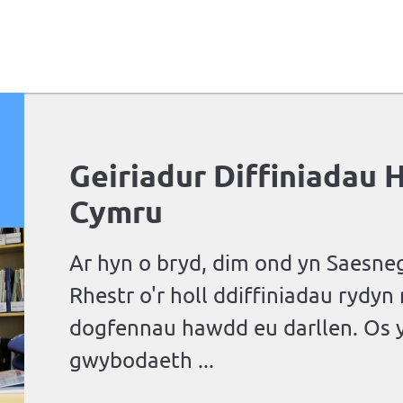
Geiriadur Diffiniadau 
Cymru
Ar hyn o bryd, dim ond yn Saesneg
Rhestr o'r holl ddiffiniadau rydy
dogfennau hawdd eu darllen. Os y
gwybodaeth ...