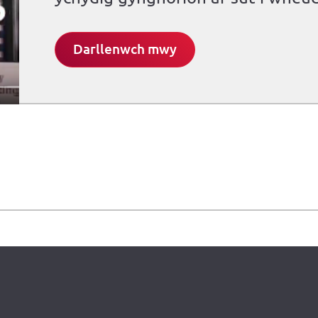
Darllenwch mwy