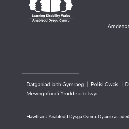
Amdanon
|
|
Datganiad iaith Gymraeg
Polisi Cwcis
D
Mewngofnodi Ymddiriedolwyr
Hawlfraint Anabledd Dysgu Cymru. Dylunio ac adei