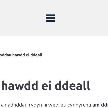
oddau hawdd ei ddeall
hawdd ei ddeall
r a’r adnddau rydyn ni wedi eu cynhyrchu
am dd