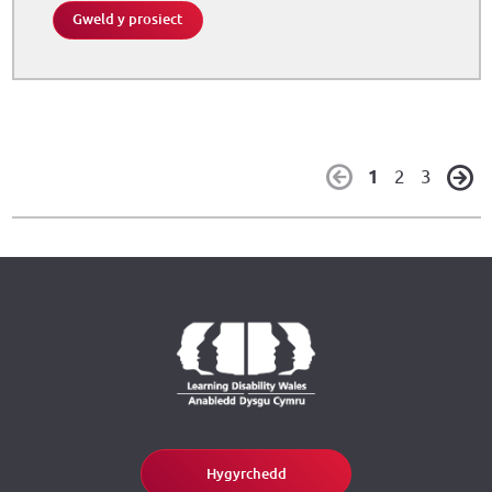
Gweld y prosiect
1
2
3
Hygyrchedd