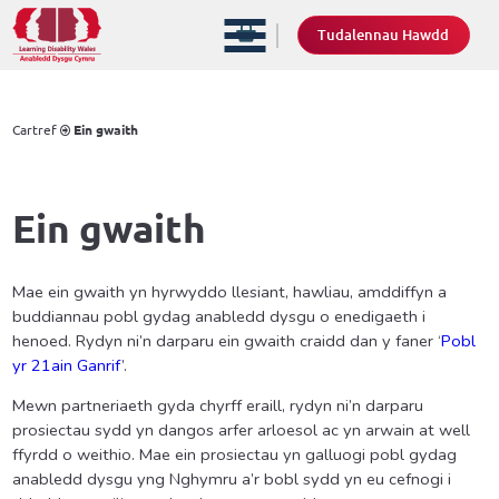
Tudalennau Hawdd
Cartref
Ein gwaith
Ein gwaith
Mae ein gwaith yn hyrwyddo llesiant, hawliau, amddiffyn a
buddiannau pobl gydag anabledd dysgu o enedigaeth i
henoed. Rydyn ni’n darparu ein gwaith craidd dan y faner ‘
Pobl
yr 21ain Ganrif
’.
Mewn partneriaeth gyda chyrff eraill, rydyn ni’n darparu
prosiectau sydd yn dangos arfer arloesol ac yn arwain at well
ffyrdd o weithio. Mae ein prosiectau yn galluogi pobl gydag
anabledd dysgu yng Nghymru a’r bobl sydd yn eu cefnogi i