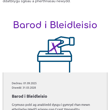
ddatblygu sgiliau a pherthnasau newydd.
Dechrau: 01.09.2025
Diwedd: 31.03.2028
Barod i Bleidleisio
Grymuso pobl ag anabledd dysgu i gymryd rhan mewn
etholiadau Wedi’i ariannu gan Grant Ymgysylltu