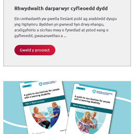
Rhwydwaith darparwyr cyfleoedd dydd
Ein cenhadaeth yw gwella llesiant pobl ag anabledd dysgu
yng Nghymru. Byddwn yn gwneud hyn drwy ehangu,
arallgyfeirio a sicrhau mwy o fynediad at ystod eang o
gyfleoedd, gwasanaethau a ...
Gweld y prosiect