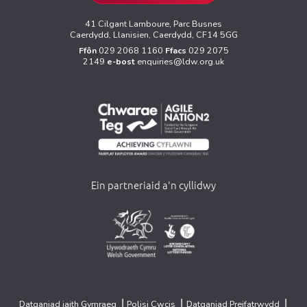
41 Cilgant Lamboure, Parc Busnes
Caerdydd, Llanisien, Caerdydd, CF14 5GG
Ffôn
029 2068 1160
Ffacs
029 2075
2149
e-bost
enquiries@ldw.org.uk
Ein partneriaid a'n cyllidwy
>
>
|
|
|
Datganiad iaith Gymraeg
Polisi Cwcis
Datganiad Preifatrwydd