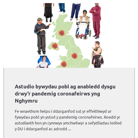
Astudio bywydau pobl ag anabledd dysgu
drwy’r pandemig coronafeirws yng
Nghymru
Fe wnaethom helpu i ddarganfod sut yr effeithiwyd ar
fywydau pobl yn ystod y pandemig coronafeirws. Roedd yr
astudiaeth hon yn cynnwys ymchwilwyr a sefydliadau ledled
y DU i ddarganfod ac adrodd ...