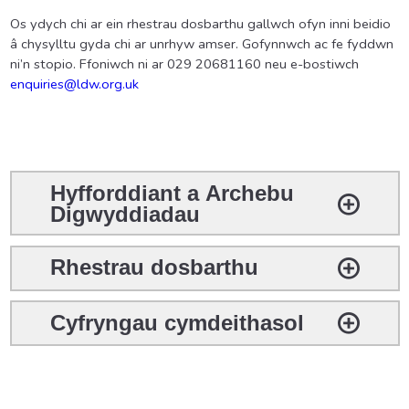
Os ydych chi ar ein rhestrau dosbarthu gallwch ofyn inni beidio
â chysylltu gyda chi ar unrhyw amser. Gofynnwch ac fe fyddwn
ni’n stopio. Ffoniwch ni ar 029 20681160 neu e-bostiwch
enquiries@ldw.org.uk
Hyfforddiant a Archebu
Digwyddiadau
Rhestrau dosbarthu
Cyfryngau cymdeithasol