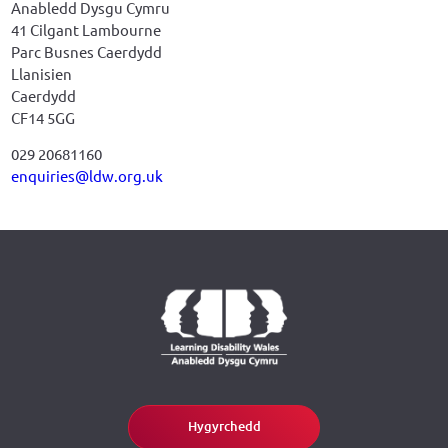
Anabledd Dysgu Cymru
41 Cilgant Lambourne
Parc Busnes Caerdydd
Llanisien
Caerdydd
CF14 5GG
029 20681160
enquiries@ldw.org.uk
Hygyrchedd