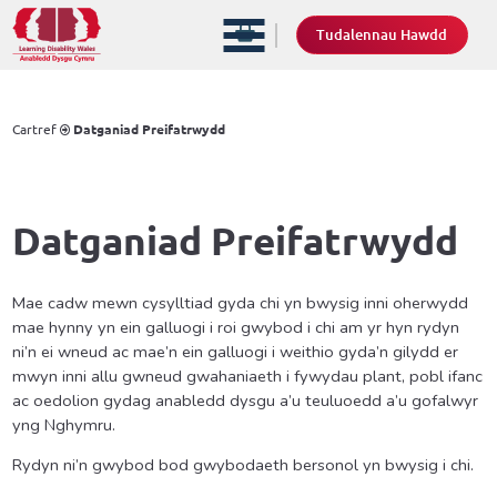
Tudalennau Hawdd
Cartref
Datganiad Preifatrwydd
Datganiad Preifatrwydd
Mae cadw mewn cysylltiad gyda chi yn bwysig inni oherwydd
mae hynny yn ein galluogi i roi gwybod i chi am yr hyn rydyn
ni’n ei wneud ac mae’n ein galluogi i weithio gyda’n gilydd er
mwyn inni allu gwneud gwahaniaeth i fywydau plant, pobl ifanc
ac oedolion gydag anabledd dysgu a’u teuluoedd a’u gofalwyr
yng Nghymru.
Rydyn ni’n gwybod bod gwybodaeth bersonol yn bwysig i chi.