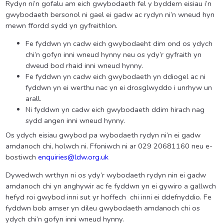
Rydyn ni’n gofalu am eich gwybodaeth fel y byddem eisiau i’n
gwybodaeth bersonol ni gael ei gadw ac rydyn ni’n wneud hyn
mewn ffordd sydd yn gyfreithlon.
Fe fyddwn yn cadw eich gwybodaeht dim ond os ydych
chi’n gofyn inni wneud hynny neu os ydy’r gyfraith yn
dweud bod rhaid inni wneud hynny.
Fe fyddwn yn cadw eich gwybodaeth yn ddiogel ac ni
fyddwn yn ei werthu nac yn ei drosglwyddo i unrhyw un
arall.
Ni fyddwn yn cadw eich gwybodaeth ddim hirach nag
sydd angen inni wneud hynny.
Os ydych eisiau gwybod pa wybodaeth rydyn ni’n ei gadw
amdanoch chi, holwch ni. Ffoniwch ni ar 029 20681160 neu e-
bostiwch
enquiries@ldw.org.uk
Dywedwch wrthyn ni os ydy’r wybodaeth rydyn nin ei gadw
amdanoch chi yn anghywir ac fe fyddwn yn ei gywiro a gallwch
hefyd roi gwybod inni sut yr hoffech chi inni ei ddefnyddio. Fe
fyddwn bob amser yn dileu gwybodaeth amdanoch chi os
ydych chi’n gofyn inni wneud hynny.