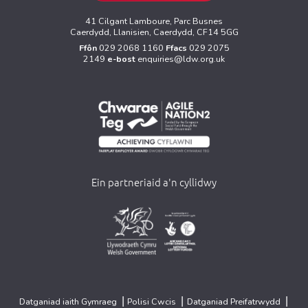
41 Cilgant Lamboure, Parc Busnes
Caerdydd, Llanisien, Caerdydd, CF14 5GG
Ffôn
029 2068 1160
Ffacs
029 2075
2149
e-bost
enquiries@ldw.org.uk
Ein partneriaid a'n cyllidwy
>
>
|
|
|
Datganiad iaith Gymraeg
Polisi Cwcis
Datganiad Preifatrwydd