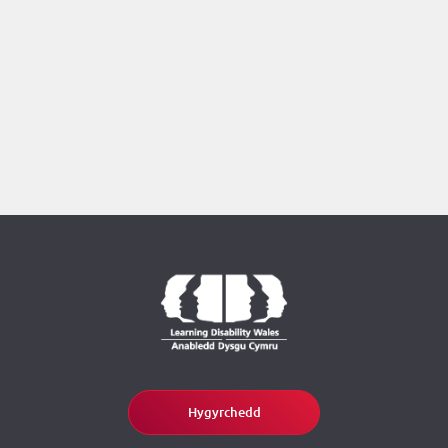
Hygyrchedd