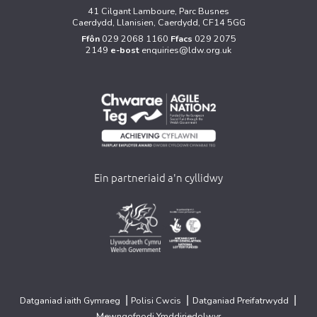
41 Cilgant Lamboure, Parc Busnes
Caerdydd, Llanisien, Caerdydd, CF14 5GG
Ffôn
029 2068 1160
Ffacs
029 2075
2149
e-bost
enquiries@ldw.org.uk
Ein partneriaid a'n cyllidwy
>
>
|
|
|
Datganiad iaith Gymraeg
Polisi Cwcis
Datganiad Preifatrwydd
Mewngofnodi Ymddiriedolwyr