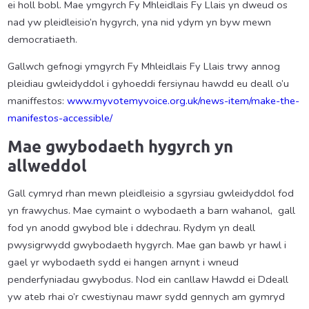
ei holl bobl. Mae ymgyrch Fy Mhleidlais Fy Llais yn dweud os
nad yw pleidleisio’n hygyrch, yna nid ydym yn byw mewn
democratiaeth.
Gallwch gefnogi ymgyrch Fy Mhleidlais Fy Llais trwy annog
pleidiau gwleidyddol i gyhoeddi fersiynau hawdd eu deall o’u
maniffestos:
www.myvotemyvoice.org.uk/news-item/make-the-
manifestos-accessible/
Mae gwybodaeth hygyrch yn
allweddol
Gall cymryd rhan mewn pleidleisio a sgyrsiau gwleidyddol fod
yn frawychus. Mae cymaint o wybodaeth a barn wahanol, gall
fod yn anodd gwybod ble i ddechrau. Rydym yn deall
pwysigrwydd gwybodaeth hygyrch. Mae gan bawb yr hawl i
gael yr wybodaeth sydd ei hangen arnynt i wneud
penderfyniadau gwybodus. Nod ein canllaw Hawdd ei Ddeall
yw ateb rhai o’r cwestiynau mawr sydd gennych am gymryd