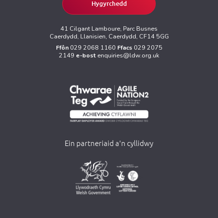
Hygyrchedd
41 Cilgant Lamboure, Parc Busnes
Caerdydd, Llanisien, Caerdydd, CF14 5GG
Ffôn
029 2068 1160
Ffacs
029 2075
2149
e-bost
enquiries@ldw.org.uk
Ein partneriaid a'n cyllidwy
>
>