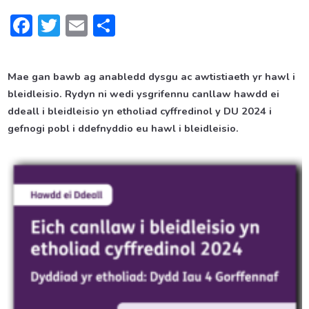
Facebook
Twitter
Email
Share
Mae gan bawb ag anabledd dysgu ac awtistiaeth yr hawl i
bleidleisio. Rydyn ni wedi ysgrifennu canllaw hawdd ei
ddeall i bleidleisio yn etholiad cyffredinol y DU 2024 i
gefnogi pobl i ddefnyddio eu hawl i bleidleisio.