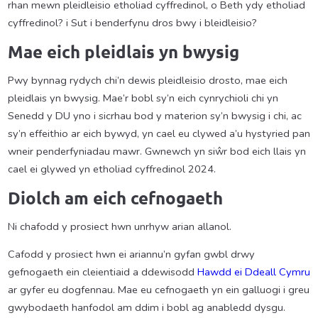
rhan mewn pleidleisio etholiad cyffredinol, o Beth ydy etholiad
cyffredinol? i Sut i benderfynu dros bwy i bleidleisio?
Mae eich pleidlais yn bwysig
Pwy bynnag rydych chi’n dewis pleidleisio drosto, mae eich
pleidlais yn bwysig. Mae’r bobl sy’n eich cynrychioli chi yn
Senedd y DU yno i sicrhau bod y materion sy’n bwysig i chi, ac
sy’n effeithio ar eich bywyd, yn cael eu clywed a’u hystyried pan
wneir penderfyniadau mawr. Gwnewch yn siŵr bod eich llais yn
cael ei glywed yn etholiad cyffredinol 2024.
Diolch am eich cefnogaeth
Ni chafodd y prosiect hwn unrhyw arian allanol.
Cafodd y prosiect hwn ei ariannu’n gyfan gwbl drwy
gefnogaeth ein cleientiaid a ddewisodd
Hawdd ei Ddeall Cymru
ar gyfer eu dogfennau. Mae eu cefnogaeth yn ein galluogi i greu
gwybodaeth hanfodol am ddim i bobl ag anabledd dysgu.