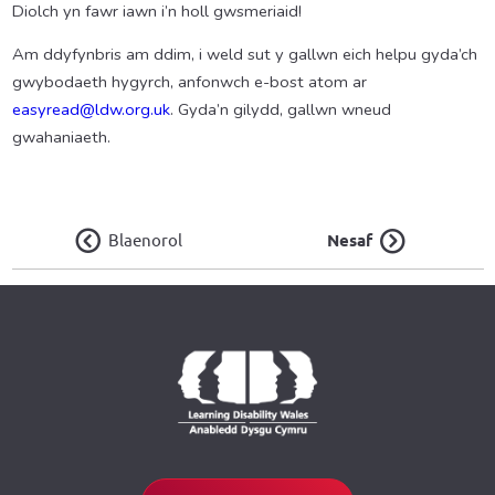
Diolch yn fawr iawn i’n holl gwsmeriaid!
Am ddyfynbris am ddim, i weld sut y gallwn eich helpu gyda’ch
gwybodaeth hygyrch, anfonwch e-bost atom ar
easyread@ldw.org.uk
. Gyda’n gilydd, gallwn wneud
gwahaniaeth.
Blaenorol
Nesaf