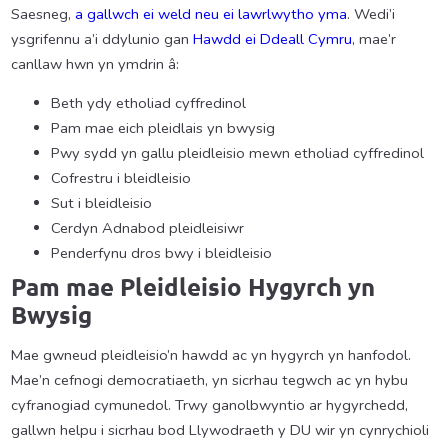
Saesneg,
a gallwch ei weld neu ei lawrlwytho yma
. Wedi’i
ysgrifennu a’i ddylunio gan
Hawdd ei Ddeall Cymru
, mae’r
canllaw hwn yn ymdrin â:
Beth ydy etholiad cyffredinol
Pam mae eich pleidlais yn bwysig
Pwy sydd yn gallu pleidleisio mewn etholiad cyffredinol
Cofrestru i bleidleisio
Sut i bleidleisio
Cerdyn Adnabod pleidleisiwr
Penderfynu dros bwy i bleidleisio
Pam mae Pleidleisio Hygyrch yn
Bwysig
Mae gwneud pleidleisio’n hawdd ac yn hygyrch yn hanfodol.
Mae’n cefnogi democratiaeth, yn sicrhau tegwch ac yn hybu
cyfranogiad cymunedol. Trwy ganolbwyntio ar hygyrchedd,
gallwn helpu i sicrhau bod Llywodraeth y DU wir yn cynrychioli