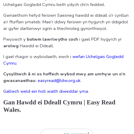
Uchelgais Gogledd Cymru beth ydych chi’n feddwl.
Gwnaethom hefyd fersiwn Saesneg hawdd ei ddeall o’r cynllun
a’r ffurflen ymateb. Mae’r ddwy fersiwn yn hygyrch yn ddigidol
ar gyfer darllenwyr sgrin a thechnoleg gynorthwyol.
Pwyswch y
botwm lawrlwytho coch
i gael PDF hygyrch yr
arolwg
Hawdd ei Ddeall.
I gael rhagor o wybodaeth, ewch i
wefan Uchelgais Gogledd
Cymru
.
Cysylltwch â ni os hoffech wybod mwy am unrhyw un o’n
gwasanaethau:
easyread@ldw.org.uk
.
Gallwch weld ein holl waith diweddar yma.
Gan
Hawdd ei Ddeall Cymru |
Easy Read
Wales.