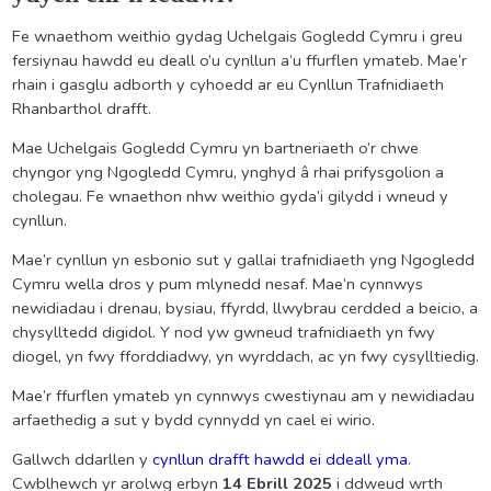
Fe wnaethom weithio gydag Uchelgais Gogledd Cymru i greu
fersiynau hawdd eu deall o’u cynllun a’u ffurflen ymateb. Mae’r
rhain i gasglu adborth y cyhoedd ar eu Cynllun Trafnidiaeth
Rhanbarthol drafft.
Mae Uchelgais Gogledd Cymru yn bartneriaeth o’r chwe
chyngor yng Ngogledd Cymru, ynghyd â rhai prifysgolion a
cholegau. Fe wnaethon nhw weithio gyda’i gilydd i wneud y
cynllun.
Mae’r cynllun yn esbonio sut y gallai trafnidiaeth yng Ngogledd
Cymru wella dros y pum mlynedd nesaf. Mae’n cynnwys
newidiadau i drenau, bysiau, ffyrdd, llwybrau cerdded a beicio, a
chysylltedd digidol. Y nod yw gwneud trafnidiaeth yn fwy
diogel, yn fwy fforddiadwy, yn wyrddach, ac yn fwy cysylltiedig.
Mae’r ffurflen ymateb yn cynnwys cwestiynau am y newidiadau
arfaethedig a sut y bydd cynnydd yn cael ei wirio.
Gallwch ddarllen y
cynllun drafft hawdd ei ddeall yma
.
Cwblhewch yr arolwg erbyn
14 Ebrill 2025
i ddweud wrth