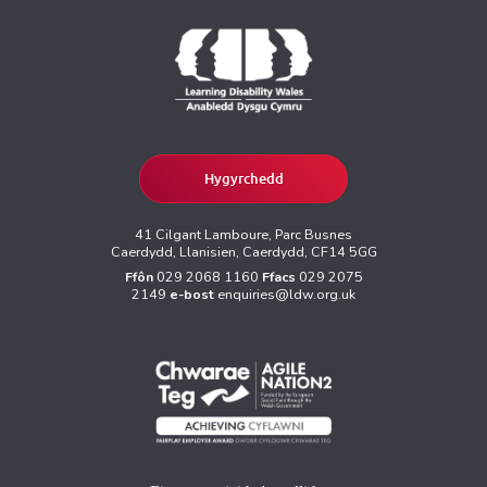
Hygyrchedd
41 Cilgant Lamboure, Parc Busnes
Caerdydd, Llanisien, Caerdydd, CF14 5GG
Ffôn
029 2068 1160
Ffacs
029 2075
2149
e-bost
enquiries@ldw.org.uk