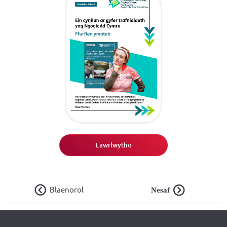
Lawrlwytho
Blaenorol
Nesaf