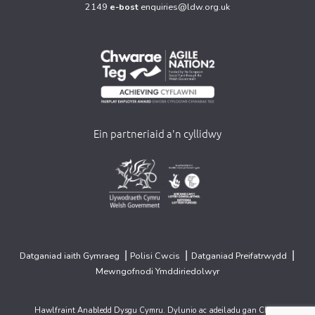
2149
e-bost
enquiries@ldw.org.uk
Ein partneriaid a'n cyllidwy
>
>
|
|
|
Datganiad iaith Gymraeg
Polisi Cwcis
Datganiad Preifatrwydd
Mewngofnodi Ymddiriedolwyr
Hawlfraint Anabledd Dysgu Cymru. Dylunio ac adeiladu gan
CREO