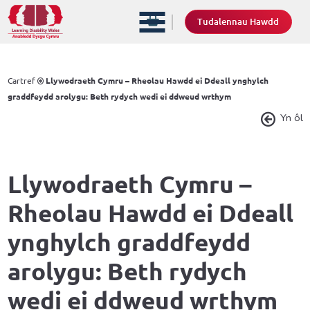
Tudalennau Hawdd
Cartref
Llywodraeth Cymru – Rheolau Hawdd ei Ddeall ynghylch
graddfeydd arolygu: Beth rydych wedi ei ddweud wrthym
Yn ôl
Llywodraeth Cymru –
Rheolau Hawdd ei Ddeall
ynghylch graddfeydd
arolygu: Beth rydych
wedi ei ddweud wrthym