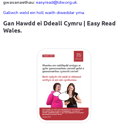
gwasanaethau:
easyread@ldw.org.uk
.
Gallwch weld ein holl waith diweddar yma.
Gan
Hawdd ei Ddeall Cymru |
Easy Read
Wales.