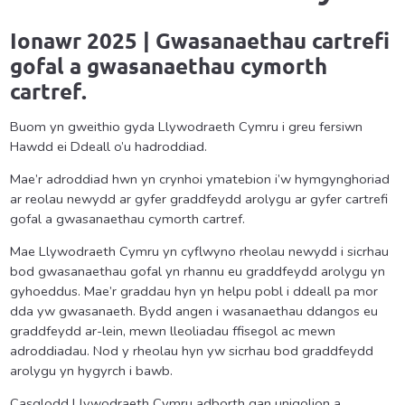
Ionawr 2025 |
Gwasanaethau cartrefi
gofal a gwasanaethau cymorth
cartref
.
Buom yn gweithio gyda Llywodraeth Cymru i greu fersiwn
Hawdd ei Ddeall o’u hadroddiad.
Mae’r adroddiad hwn yn crynhoi ymatebion i’w hymgynghoriad
ar reolau newydd ar gyfer graddfeydd arolygu ar gyfer cartrefi
gofal a gwasanaethau cymorth cartref.
Mae Llywodraeth Cymru yn cyflwyno rheolau newydd i sicrhau
bod gwasanaethau gofal yn rhannu eu graddfeydd arolygu yn
gyhoeddus. Mae’r graddau hyn yn helpu pobl i ddeall pa mor
dda yw gwasanaeth. Bydd angen i wasanaethau ddangos eu
graddfeydd ar-lein, mewn lleoliadau ffisegol ac mewn
adroddiadau. Nod y rheolau hyn yw sicrhau bod graddfeydd
arolygu yn hygyrch i bawb.
Casglodd Llywodraeth Cymru adborth gan unigolion a