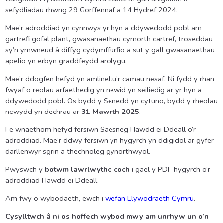
sefydliadau rhwng 29 Gorffennaf a 14 Hydref 2024.
Mae’r adroddiad yn cynnwys yr hyn a ddywedodd pobl am
gartrefi gofal plant, gwasanaethau cymorth cartref, troseddau
sy’n ymwneud â diffyg cydymffurfio a sut y gall gwasanaethau
apelio yn erbyn graddfeydd arolygu.
Mae’r ddogfen hefyd yn amlinellu’r camau nesaf. Ni fydd y rhan
fwyaf o reolau arfaethedig yn newid yn seiliedig ar yr hyn a
ddywedodd pobl. Os bydd y Senedd yn cytuno, bydd y rheolau
newydd yn dechrau ar
31 Mawrth 2025
.
Fe wnaethom hefyd fersiwn Saesneg Hawdd ei Ddeall o’r
adroddiad. Mae’r ddwy fersiwn yn hygyrch yn ddigidol ar gyfer
darllenwyr sgrin a thechnoleg gynorthwyol.
Pwyswch y
botwm lawrlwytho coch
i gael y PDF hygyrch o’r
adroddiad Hawdd ei Ddeall.
Am fwy o wybodaeth, ewch i
wefan Llywodraeth Cymru
.
Cysylltwch â ni os hoffech wybod mwy am unrhyw un o’n