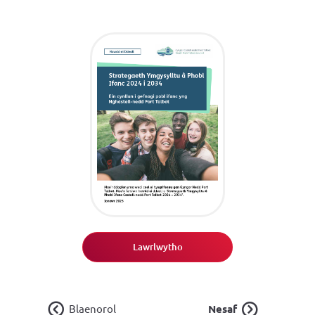
Lawrlwytho
Blaenorol
Nesaf