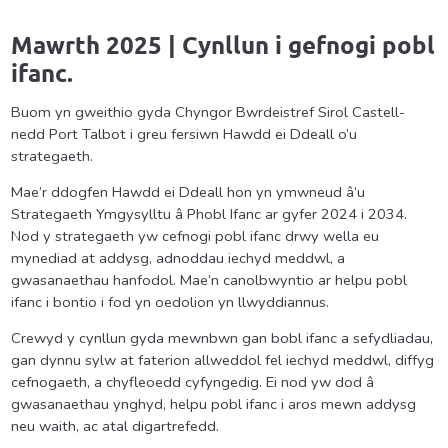
Mawrth
2025 |
Cynllun i gefnogi pobl
ifanc.
Buom yn gweithio gyda Chyngor Bwrdeistref Sirol Castell-
nedd Port Talbot i greu fersiwn Hawdd ei Ddeall o’u
strategaeth.
Mae’r ddogfen Hawdd ei Ddeall hon yn ymwneud â’u
Strategaeth Ymgysylltu â Phobl Ifanc ar gyfer 2024 i 2034.
Nod y strategaeth yw cefnogi pobl ifanc drwy wella eu
mynediad at addysg, adnoddau iechyd meddwl, a
gwasanaethau hanfodol. Mae’n canolbwyntio ar helpu pobl
ifanc i bontio i fod yn oedolion yn llwyddiannus.
Crewyd y cynllun gyda mewnbwn gan bobl ifanc a sefydliadau,
gan dynnu sylw at faterion allweddol fel iechyd meddwl, diffyg
cefnogaeth, a chyfleoedd cyfyngedig. Ei nod yw dod â
gwasanaethau ynghyd, helpu pobl ifanc i aros mewn addysg
neu waith, ac atal digartrefedd.