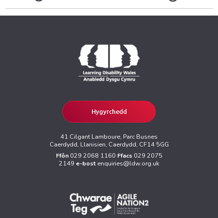
Hygyrchedd
41 Cilgant Lamboure, Parc Busnes
Caerdydd, Llanisien, Caerdydd, CF14 5GG
Ffôn
029 2068 1160
Ffacs
029 2075
2149
e-bost
enquiries@ldw.org.uk