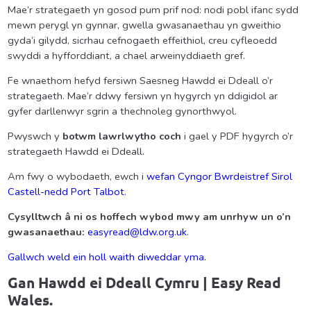
Mae’r strategaeth yn gosod pum prif nod: nodi pobl ifanc sydd
mewn perygl yn gynnar, gwella gwasanaethau yn gweithio
gyda’i gilydd, sicrhau cefnogaeth effeithiol, creu cyfleoedd
swyddi a hyfforddiant, a chael arweinyddiaeth gref.
Fe wnaethom hefyd fersiwn Saesneg Hawdd ei Ddeall o’r
strategaeth. Mae’r ddwy fersiwn yn hygyrch yn ddigidol ar
gyfer darllenwyr sgrin a thechnoleg gynorthwyol.
Pwyswch y
botwm lawrlwytho coch
i gael y PDF hygyrch o’r
strategaeth Hawdd ei Ddeall.
Am fwy o wybodaeth, ewch i
wefan Cyngor Bwrdeistref Sirol
Castell-nedd Port Talbot
.
Cysylltwch â ni os hoffech wybod mwy am unrhyw un o’n
gwasanaethau:
easyread@ldw.org.uk
.
Gallwch weld ein holl waith diweddar yma.
Gan
Hawdd ei Ddeall Cymru |
Easy Read
Wales.