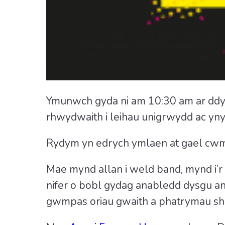
Ymunwch gyda ni am 10:30 am ar ddyd
rhwydwaith i leihau unigrwydd ac yn
Rydym yn edrych ymlaen at gael cwmn
Mae mynd allan i weld band, mynd i’r 
nifer o bobl gydag anabledd dysgu ang
gwmpas oriau gwaith a phatrymau shi