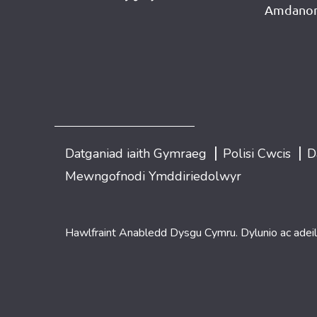
Amdanon
|
|
Datganiad iaith Gymraeg
Polisi Cwcis
D
Mewngofnodi Ymddiriedolwyr
Hawlfraint Anabledd Dysgu Cymru. Dylunio ac adei