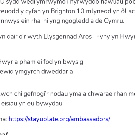
U sydd wedi ymrwymo i hyrwyddo hawliau pobl
reuodd y cyfan yn Brighton 10 mlynedd yn ôl ac
nnwys ein rhai ni yng ngogledd a de Cymru.
 yn dair o’r wyth Llysgennad Aros i Fyny yn Hwy
Hwyr a pham ei fod yn bwysig
ewid ymgyrch diweddar a
gallwch chi gefnogi’r nodau yma a chwarae rhan
eisiau yn eu bywydau.
ma:
https://stayuplate.org/ambassadors/
naf