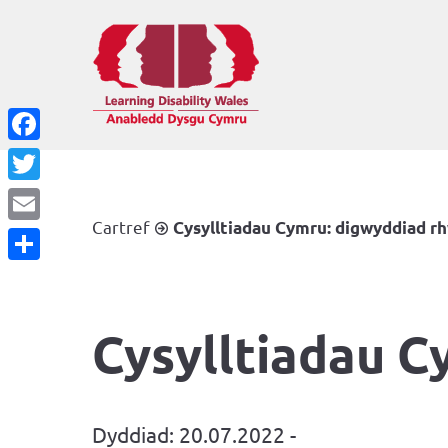
Facebook
Twitter
Cartref
Cysylltiadau Cymru: digwyddiad r
Email
Share
Cysylltiadau C
Dyddiad: 20.07.2022 -