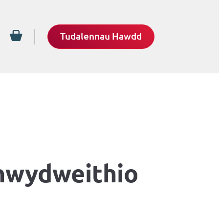
Tudalennau Hawdd
rhwydweithio