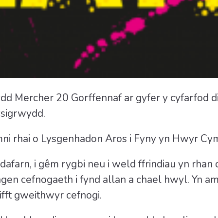
d Mercher 20 Gorffennaf ar gyfer y cyfarfod 
ysigrwydd.
i rhai o Lysgenhadon Aros i Fyny yn Hwyr Cym
dafarn, i gêm rygbi neu i weld ffrindiau yn rha
en cefnogaeth i fynd allan a chael hwyl. Yn aml
fft gweithwyr cefnogi.