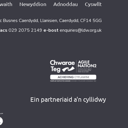
gwaith
Newyddion
Adnoddau
Cyswllt
c Busnes Caerdydd, Llanisien, Caerdydd, CF14 5GG
facs
029 2075 2149
e-bost
enquiries@ldw.org.uk
Ein partneriaid a'n cyllidwy