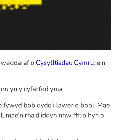
diweddaraf o
Cysylltiadau Cymru
: ein
ru yn y cyfarfod yma.
n o fywyd bob dydd i lawer o bobl. Mae
, mae’n rhaid iddyn nhw ffitio hyn o