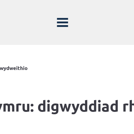
hwydweithio
ymru: digwyddiad 