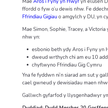
Mae
Aros i Fyny yn Hwyr
yn elusen D
ffordd o fyw o’u dewis nhw. Fe ddech
Ffrindiau Gigiau
o amgylch y DU, yn cy
Mae Simon, Sophie, Tracey, a Victoria
nhw yn:
esbonio beth ydy Aros i Fyny yn 
dweud wrthych chi am eu 10 add
chyflwyno Ffrindiau Gig Cymru
Yna fe fyddwn ni’n siarad am sut y 
cael gwneud y dewisiadau maen nhw 
Gallwch gyfarfod y llysgenhadwyr y
Dyddiad: Dydd Mercher 20 Gorffen