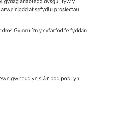
 gydag anabledd dysgu i fyw y
 arweiniodd at sefydlu prosiectau
r dros Gymru. Yn y cyfarfod fe fyddan
 mewn gwneud yn siŵr bod pobl yn