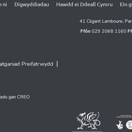
 ni
Digwyddiadau
Hawdd ei Ddeall Cymru
Ein 
41 Cilgant Lamboure, Par
Ffôn
029 2068 1160
F
|
atganiad Preifatrwydd
ladu gan
CREO