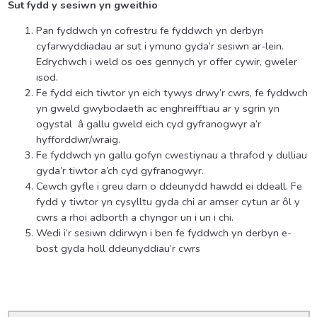
Sut fydd y sesiwn yn gweithio
Pan fyddwch yn cofrestru fe fyddwch yn derbyn
cyfarwyddiadau ar sut i ymuno gyda’r sesiwn ar-lein.
Edrychwch i weld os oes gennych yr offer cywir, gweler
isod.
Fe fydd eich tiwtor yn eich tywys drwy’r cwrs, fe fyddwch
yn gweld gwybodaeth ac enghreifftiau ar y sgrin yn
ogystal â gallu gweld eich cyd gyfranogwyr a’r
hyfforddwr/wraig.
Fe fyddwch yn gallu gofyn cwestiynau a thrafod y dulliau
gyda’r tiwtor a’ch cyd gyfranogwyr.
Cewch gyfle i greu darn o ddeunydd hawdd ei ddeall. Fe
fydd y tiwtor yn cysylltu gyda chi ar amser cytun ar ôl y
cwrs a rhoi adborth a chyngor un i un i chi.
Wedi i’r sesiwn ddirwyn i ben fe fyddwch yn derbyn e-
bost gyda holl ddeunyddiau’r cwrs