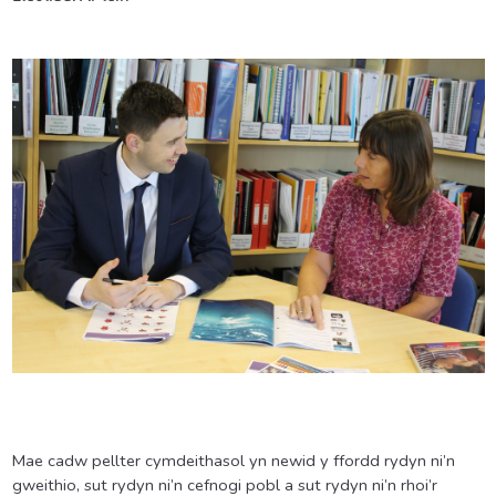
Mae cadw pellter cymdeithasol yn newid y ffordd rydyn ni’n
gweithio, sut rydyn ni’n cefnogi pobl a sut rydyn ni’n rhoi’r