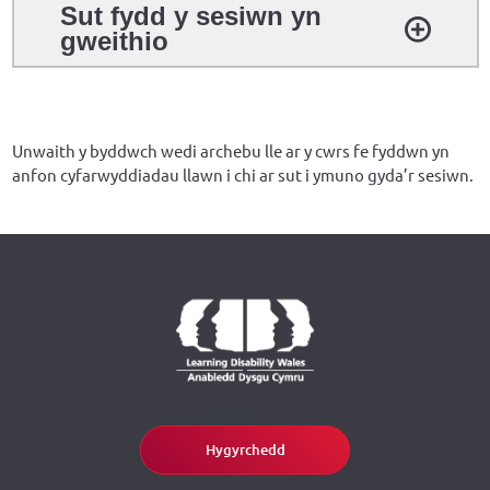
Sut fydd y sesiwn yn
gweithio
Unwaith y byddwch wedi archebu lle ar y cwrs fe fyddwn yn
anfon cyfarwyddiadau llawn i chi ar sut i ymuno gyda’r sesiwn.
Hygyrchedd