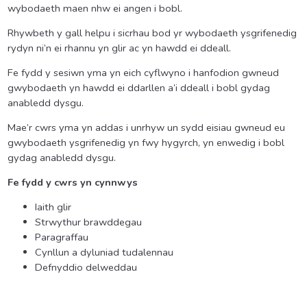
wybodaeth maen nhw ei angen i bobl.
Rhywbeth y gall helpu i sicrhau bod yr wybodaeth ysgrifenedig
rydyn ni’n ei rhannu yn glir ac yn hawdd ei ddeall.
Fe fydd y sesiwn yma yn eich cyflwyno i hanfodion gwneud
gwybodaeth yn hawdd ei ddarllen a’i ddeall i bobl gydag
anabledd dysgu.
Mae’r cwrs yma yn addas i unrhyw un sydd eisiau gwneud eu
gwybodaeth ysgrifenedig yn fwy hygyrch, yn enwedig i bobl
gydag anabledd dysgu.
Fe fydd y cwrs yn cynnwys
Iaith glir
Strwythur brawddegau
Paragraffau
Cynllun a dyluniad tudalennau
Defnyddio delweddau