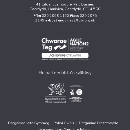
41 Cilgant Lamboure, Parc Busnes
Caerdydd, Llanisien, Caerdydd, CF14 5GG
Ffôn
029 2068 1160
Ffacs
029 2075
2149
e-bost
enquiries@ldw.org.uk
Ein partneriaid a'n cyllidwy
>
>
|
|
|
Datganiad iaith Gymraeg
Polisi Cwcis
Datganiad Preifatrwydd
Mewngofnodi Ymddiriedolwyr