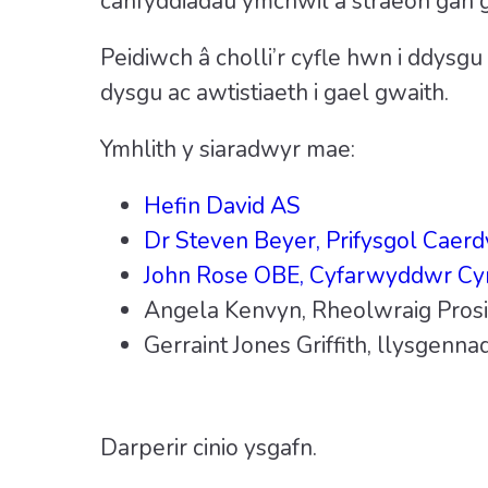
canfyddiadau ymchwil a straeon gan g
Peidiwch â cholli’r cyfle hwn i ddysg
dysgu ac awtistiaeth i gael gwaith.
Ymhlith y siaradwyr mae:
Hefin David AS
Dr Steven Beyer, Prifysgol Caer
John Rose OBE, Cyfarwyddwr Cym
Angela Kenvyn, Rheolwraig Pros
Gerraint Jones Griffith, llysgenn
Darperir cinio ysgafn.