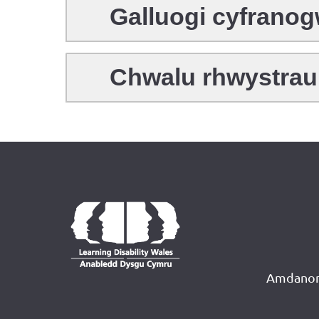
Galluogi cyfrano
Chwalu rhwystrau
Amdanon