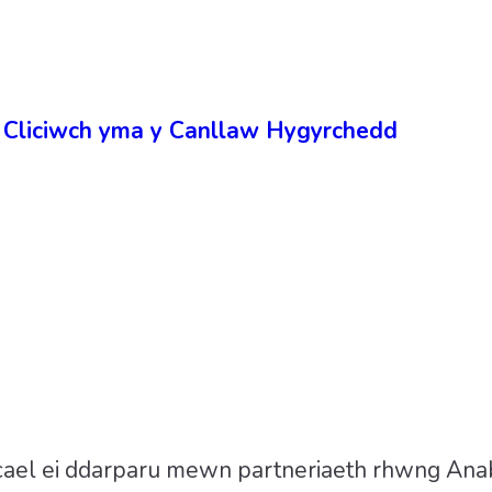
3
–
Cliciwch yma y Canllaw Hygyrchedd
ael ei ddarparu mewn partneriaeth rhwng An