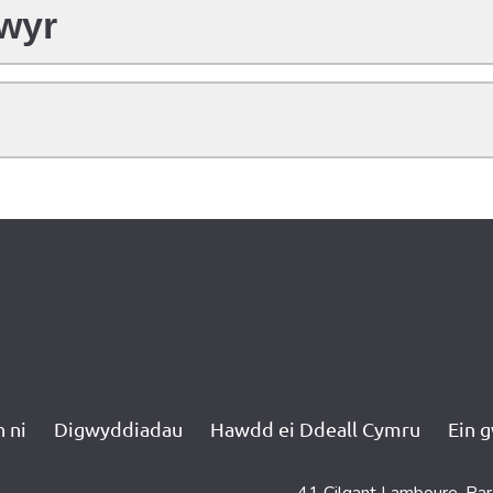
gwyr
 ni
Digwyddiadau
Hawdd ei Ddeall Cymru
Ein 
41 Cilgant Lamboure, Par