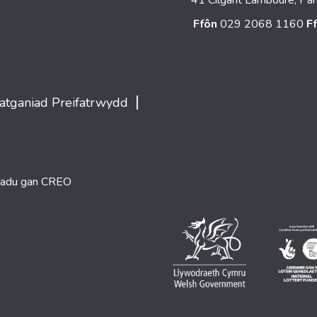
Ffôn
029 2068 1160
F
|
atganiad Preifatrwydd
ladu gan
CREO