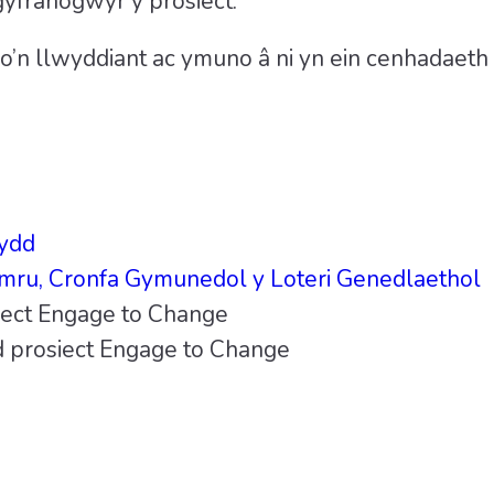
yfranogwyr y prosiect.
u o’n llwyddiant ac ymuno â ni yn ein cenhadaet
dydd
ru, Cronfa Gymunedol y Loteri Genedlaethol
iect Engage to Change
ad prosiect Engage to Change