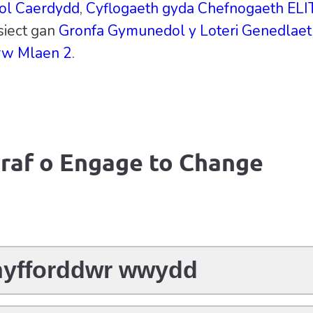
gol Caerdydd
,
Cyflogaeth gyda Chefnogaeth ELI
siect gan
Gronfa Gymunedol y Loteri Genedlaet
rw Mlaen 2
.
raf o Engage to Change
 hyfforddwr wwydd