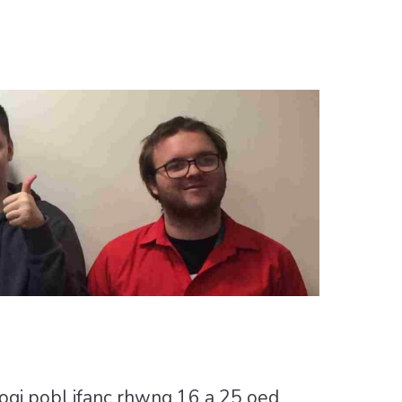
ogi pobl ifanc rhwng 16 a 25 oed