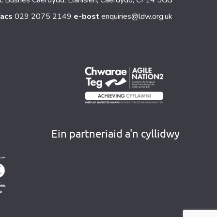
facs
029 2075 2149
e-bost
enquiries@ldw.org.uk
Ein partneriaid a'n cyllidwy