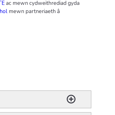
TE
ac mewn cydweithrediad gyda
hol
mewn partneriaeth â