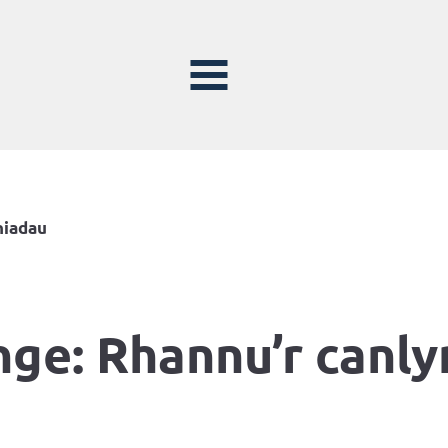
niadau
ge: Rhannu’r canly