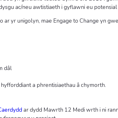
ysgu ac/neu awtistiaeth i gyflawni eu potensia
o ar yr unigolyn, mae Engage to Change yn gwei
m dâl
i
 hyfforddiant a phrentisiaethau â chymorth.
Caerdydd
ar dydd Mawrth 12 Medi wrth i ni rann