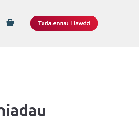
Tudalennau Hawdd
niadau