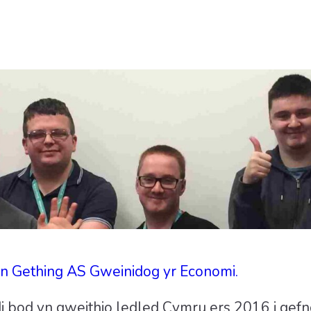
n Gething AS Gweinidog yr Economi.
 bod yn gweithio ledled Cymru ers 2016 i gefn