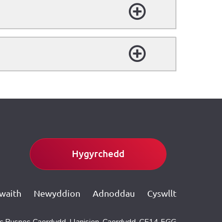
Hygyrchedd
gwaith
Newyddion
Adnoddau
Cyswllt
c Busnes Caerdydd, Llanisien, Caerdydd, CF14 5GG