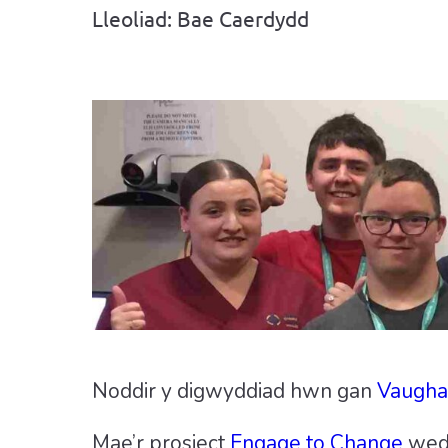
Lleoliad: Bae Caerdydd
Noddir y digwyddiad hwn gan
Vaugha
Mae’r prosiect
Engage to Change
wedi