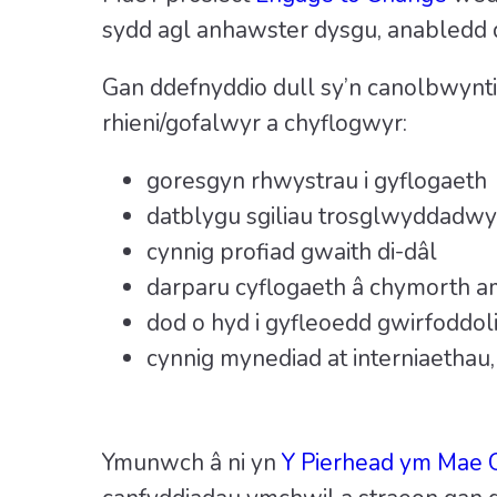
sydd agl anhawster dysgu, anabledd d
Gan ddefnyddio dull sy’n canolbwynti
rhieni/gofalwyr a chyflogwyr:
goresgyn rhwystrau i gyflogaeth
datblygu sgiliau trosglwyddadwy
cynnig profiad gwaith di-dâl
darparu cyflogaeth â chymorth a
dod o hyd i gyfleoedd gwirfoddol
cynnig mynediad at interniaethau,
Ymunwch â ni yn
Y Pierhead ym Mae 