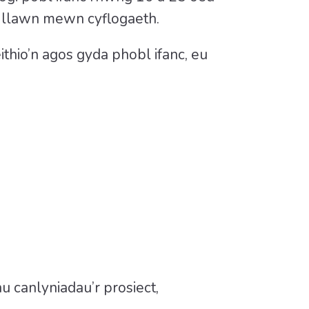
l llawn mewn cyflogaeth.
thio’n agos gyda phobl ifanc, eu
u canlyniadau’r prosiect,