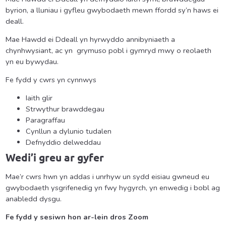
byrion, a lluniau i gyfleu gwybodaeth mewn ffordd sy’n haws ei
deall.
Mae Hawdd ei Ddeall yn hyrwyddo annibyniaeth a
chynhwysiant, ac yn grymuso pobl i gymryd mwy o reolaeth
yn eu bywydau.
Fe fydd y cwrs yn cynnwys
Iaith glir
Strwythur brawddegau
Paragraffau
Cynllun a dylunio tudalen
Defnyddio delweddau
Wedi’i greu ar gyfer
Mae’r cwrs hwn yn addas i unrhyw un sydd eisiau gwneud eu
gwybodaeth ysgrifenedig yn fwy hygyrch, yn enwedig i bobl ag
anabledd dysgu.
Fe fydd y sesiwn hon ar-lein dros Zoom