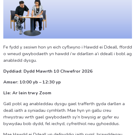
Fe fydd y sesiwn hon yn eich cyflwyno i Hawdd ei Ddeall, ffordd
o wneud gwybodaeth yn hawdd i’w ddarllen a’i ddeall i bobl ag
anabledd dysgu.
Dyddiad: Dydd Mawrth 10 Chwefror 2026
Amser: 10:00 yb – 12:30 yp
Lle: Ar lein trwy Zoom
Gall pobl ag anableddau dysgu gael trafferth gyda darllen a
deall iaith a syniadau cymhleth. Mae hyn yn gallu creu
rhwystrau wrth gael gwybodaeth sy’n bwysig ar gyfer eu
bywydau bob dydd, fel iechyd, cyfreithiol neu gyhoeddus.
Mae Hawdd ei Ddeall yn defnyddio iaith syml, brawddegau