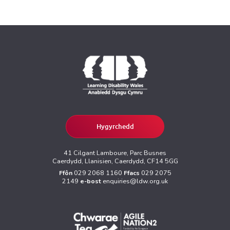
Hygyrchedd
41 Cilgant Lamboure, Parc Busnes
Caerdydd, Llanisien, Caerdydd, CF14 5GG
Ffôn
029 2068 1160
Ffacs
029 2075
2149
e-bost
enquiries@ldw.org.uk