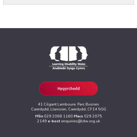
Hygyrchedd
41 Cilgant Lamboure, Parc Busnes
Caerdydd, Llanisien, Caerdydd, CF14 5GG
Ffôn
029 2068 1160
Ffacs
029 2075
2149
e-bost
enquiries@ldw.org.uk