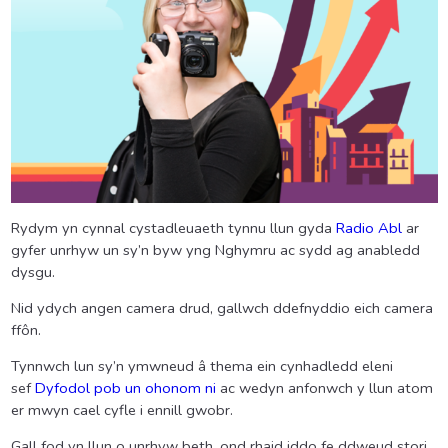
Rydym yn cynnal cystadleuaeth tynnu llun gyda
Radio Abl
ar
gyfer unrhyw un sy’n byw yng Nghymru ac sydd ag anabledd
dysgu.
Nid ydych angen camera drud, gallwch ddefnyddio eich camera
ffôn.
Tynnwch lun sy’n ymwneud â thema ein cynhadledd eleni
sef
Dyfodol pob un ohonom ni
ac wedyn anfonwch y llun atom
er mwyn cael cyfle i ennill gwobr.
Gall fod yn llun o unrhyw beth, ond rhaid iddo fe ddweud stori