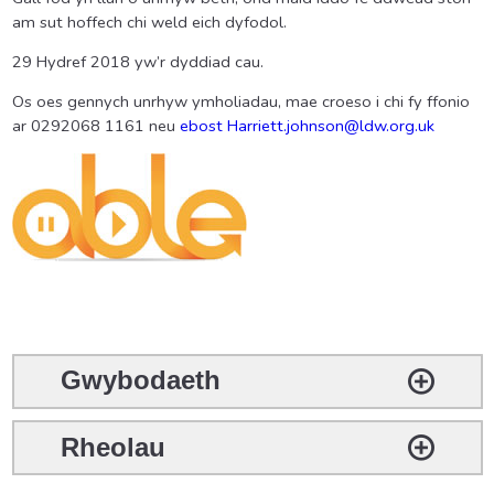
am sut hoffech chi weld eich dyfodol.
29 Hydref 2018 yw’r dyddiad cau.
Os oes gennych unrhyw ymholiadau, mae croeso i chi fy ffonio
ar 0292068 1161 neu
ebost
Harriett.johnson@ldw.org.uk
Gwybodaeth
Rheolau