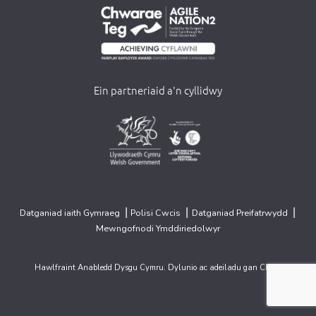
Ein partneriaid a'n cyllidwy
>
>
|
|
|
Datganiad iaith Gymraeg
Polisi Cwcis
Datganiad Preifatrwydd
Mewngofnodi Ymddiriedolwyr
Hawlfraint Anabledd Dysgu Cymru. Dylunio ac adeiladu gan
CREO