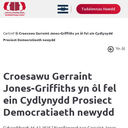
Tudalennau Hawdd
Cartref
Croesawu Gerraint Jones-Griffiths yn ôl fel ein Cydlynydd
Prosiect Democratiaeth newydd
Yn ôl
Croesawu Gerraint
Jones-Griffiths yn ôl fel
ein Cydlynydd Prosiect
Democratiaeth newydd
Cyhoeddwyd: 16.12.2025 | Ysgrifenwyd gan Gerraint Jones-