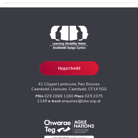
Hygyrchedd
41 Cilgant Lamboure, Parc Busnes
Caerdydd, Llanisien, Caerdydd, CF14 5GG
Ffôn
029 2068 1160
Ffacs
029 2075
2149
e-bost
enquiries@ldw.org.uk