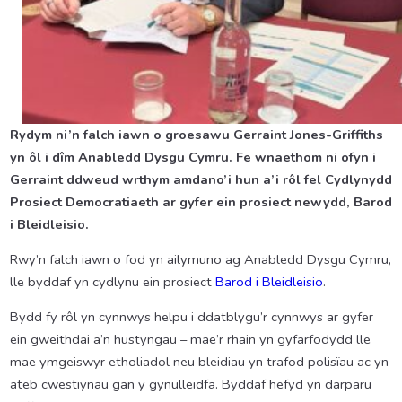
Rydym ni’n falch iawn o groesawu Gerraint Jones-Griffiths
yn ôl i dîm Anabledd Dysgu Cymru. Fe wnaethom ni ofyn i
Gerraint ddweud wrthym amdano’i hun a’i rôl fel Cydlynydd
Prosiect Democratiaeth ar gyfer ein prosiect newydd, Barod
i Bleidleisio.
Rwy’n falch iawn o fod yn ailymuno ag Anabledd Dysgu Cymru,
lle byddaf yn cydlynu ein prosiect
Barod i Bleidleisio
.
Bydd fy rôl yn cynnwys helpu i ddatblygu’r cynnwys ar gyfer
ein gweithdai a’n hustyngau – mae’r rhain yn gyfarfodydd lle
mae ymgeiswyr etholiadol neu bleidiau yn trafod polisïau ac yn
ateb cwestiynau gan y gynulleidfa. Byddaf hefyd yn darparu