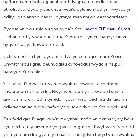
hyfforddiant i bobl ag anabledd dysgu am bleidleisio ac
etholiadau. Bydd y sesiynau wedi’u dylunio i fod yn hwyl ac yn
ddifyr, gan annog pawb i gymryd rhan mewn democratiaeth.
Byddaf yn gweithio’n agos gyda’n tîm
Hawdd Ei Ddeall Cymru
i
sicrhau bod y wybodaeth mae’r prosiect yn ei chynhyrchu yn
hygyrch ac yn hawdd ei deall.
Ochr yn ochr â hyn, byddaf hefyd yn cefnogi ein tîm Polisi a
Chyfathrebu i greu deunyddiau cyhoeddusrwydd a helpu i
hyrwyddo’r prosiect.
Y tu allan i’r gwaith, rwy’n mwynhau chwarae a chefnogi
chwaraeon cymunedol. Rwyf wedi bod yn chwarae bowlio
lawnt ers bron i 10 mlynedd, rydw i wedi dechrau dartiau yn
ddiweddar, ac rydw i hefyd yn gludwr dŵr i’m tîm rygbi lleol.
Pan fydd gen i’r egni, rwy’n mwynhau nofio yn gynnar yn y bore
cyn dechrau fy niwrnod yn gweithio gartref. Rwyf wrth fy modd
yn mynd am dro gyda fy mhartner ac rydw i hefyd yn mwynhau