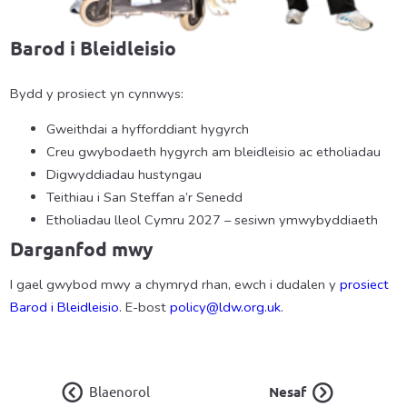
Barod i Bleidleisio
Bydd y prosiect yn cynnwys:
Gweithdai a hyfforddiant hygyrch
Creu gwybodaeth hygyrch am bleidleisio ac etholiadau
Digwyddiadau hustyngau
Teithiau i San Steffan a’r Senedd
Etholiadau lleol Cymru 2027 – sesiwn ymwybyddiaeth
Darganfod mwy
I gael gwybod mwy a chymryd rhan, ewch i dudalen y
prosiect
Barod i Bleidleisio
. E-bost
policy@ldw.org.uk
.
Blaenorol
Nesaf