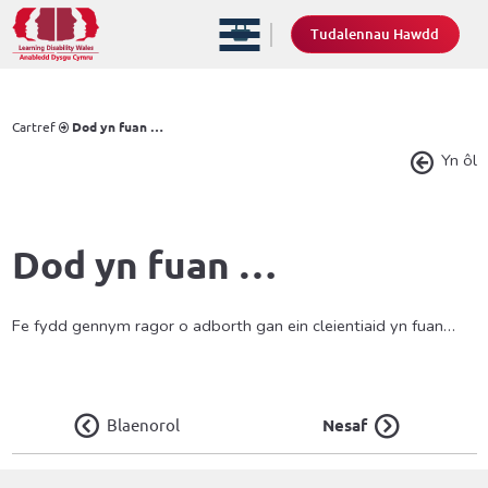
Tudalennau Hawdd
Cartref
Dod yn fuan …
Yn ôl
Dod yn fuan …
Fe fydd gennym ragor o adborth gan ein cleientiaid yn fuan…
Blaenorol
Nesaf