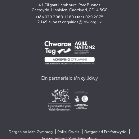
41 Cilgant Lamboure, Parc Busnes
Caerdydd, Llanisien, Caerdydd, CF14 5GG
Ffôn
029 2068 1160
Ffacs
029 2075
2149
e-bost
enquiries@ldw.org.uk
Ein partneriaid a'n cyllidwy
>
>
|
|
|
Datganiad iaith Gymraeg
Polisi Cwcis
Datganiad Preifatrwydd
Mewngofnodi Ymddiriedolwyr