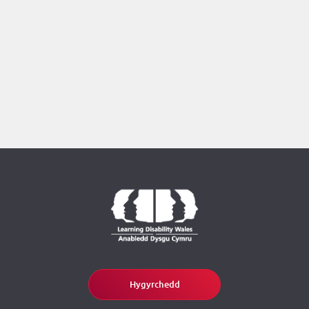
Hygyrchedd