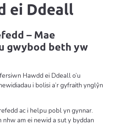
 ei Ddeall
efedd – Mae
au gwybod beth yw
fersiwn Hawdd ei Ddeall o’u
idiadau i bolisi a’r gyfraith ynglŷn
efedd ac i helpu pobl yn gynnar.
 nhw am ei newid a sut y byddan