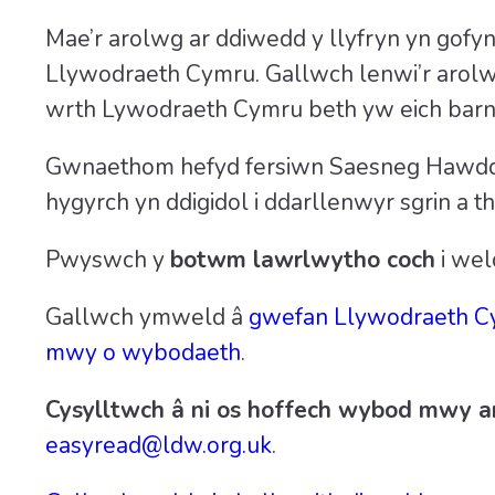
Mae’r arolwg ar ddiwedd y llyfryn yn gofy
Llywodraeth Cymru. Gallwch lenwi’r arol
wrth Lywodraeth Cymru beth yw eich barn
Gwnaethom hefyd fersiwn Saesneg Hawdd ei
hygyrch yn ddigidol i ddarllenwyr sgrin a 
Pwyswch y
botwm lawrlwytho coch
i wel
Gallwch ymweld â
gwefan Llywodraeth Cym
mwy o wybodaeth
.
Cysylltwch â ni os hoffech wybod mwy 
easyread@ldw.org.uk
.