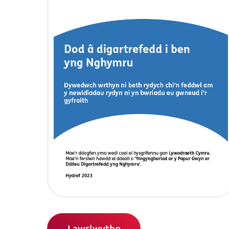
Lawrlwytho