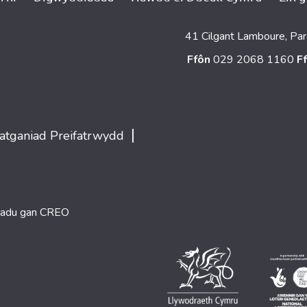
41 Cilgant Lamboure, Par
Ffôn
029 2068 1160
F
|
atganiad Preifatrwydd
ladu gan
CREO