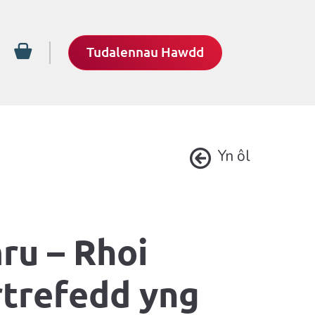
Tudalennau Hawdd
Yn ôl
ru – Rhoi
rtrefedd yng