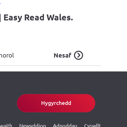
.
|
Easy Read Wales.
norol
Nesaf
Hygyrchedd
gwaith
Newyddion
Adnoddau
Cyswllt