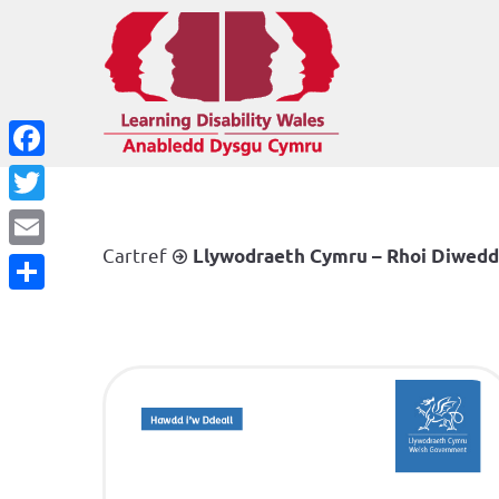
Facebook
Twitter
Cartref
Llywodraeth Cymru – Rhoi Diwedd
Email
Share