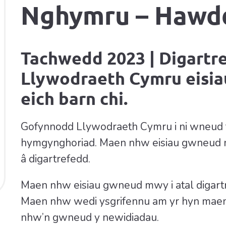
Nghymru – Hawdd
Tachwedd 2023 | Digartr
Llywodraeth Cymru eisi
eich barn chi.
Gofynnodd Llywodraeth Cymru i ni wneud 
hymgynghoriad. Maen nhw eisiau gwneud new
â digartrefedd.
Maen nhw eisiau gwneud mwy i atal digartr
Maen nhw wedi ysgrifennu am yr hyn maen
nhw’n gwneud y newidiadau.