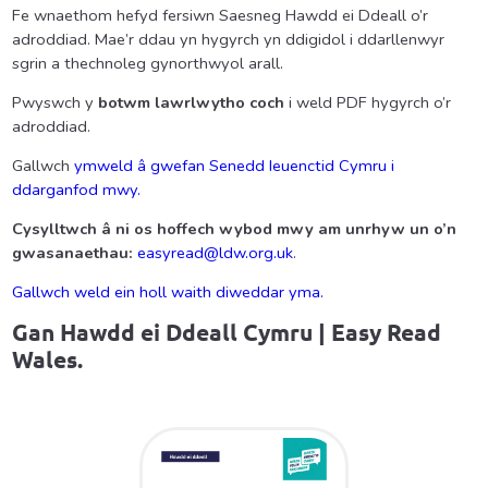
Fe wnaethom hefyd fersiwn Saesneg Hawdd ei Ddeall o’r
adroddiad. Mae’r ddau yn hygyrch yn ddigidol i ddarllenwyr
sgrin a thechnoleg gynorthwyol arall.
Pwyswch y
botwm lawrlwytho coch
i weld PDF hygyrch o’r
adroddiad.
Gallwch
ymweld â gwefan Senedd Ieuenctid Cymru i
ddarganfod mwy.
Cysylltwch â ni os hoffech wybod mwy am unrhyw un o’n
gwasanaethau:
easyread@ldw.org.uk
.
Gallwch weld ein holl waith diweddar yma.
Gan
Hawdd ei Ddeall Cymru |
Easy Read
Wales.