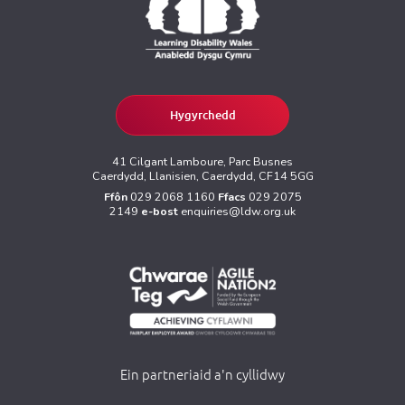
Hygyrchedd
41 Cilgant Lamboure, Parc Busnes
Caerdydd, Llanisien, Caerdydd, CF14 5GG
Ffôn
029 2068 1160
Ffacs
029 2075
2149
e-bost
enquiries@ldw.org.uk
Ein partneriaid a'n cyllidwy