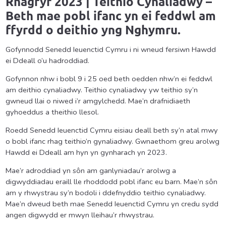
Rhagfyr 2023 | Teithio Cynaliadwy –
Beth mae pobl ifanc yn ei feddwl am
ffyrdd o deithio yng Nghymru.
Gofynnodd Senedd Ieuenctid Cymru i ni wneud fersiwn Hawdd
ei Ddeall o’u hadroddiad.
Gofynnon nhw i bobl 9 i 25 oed beth oedden nhw’n ei feddwl
am deithio cynaliadwy. Teithio cynaliadwy yw teithio sy’n
gwneud llai o niwed i’r amgylchedd. Mae’n drafnidiaeth
gyhoeddus a theithio llesol.
Roedd Senedd Ieuenctid Cymru eisiau deall beth sy’n atal mwy
o bobl ifanc rhag teithio’n gynaliadwy. Gwnaethom greu arolwg
Hawdd ei Ddeall am hyn yn gynharach yn 2023.
Mae’r adroddiad yn sôn am ganlyniadau’r arolwg a
digwyddiadau eraill lle rhoddodd pobl ifanc eu barn. Mae’n sôn
am y rhwystrau sy’n bodoli i ddefnyddio teithio cynaliadwy.
Mae’n dweud beth mae Senedd Ieuenctid Cymru yn credu sydd
angen digwydd er mwyn lleihau’r rhwystrau.