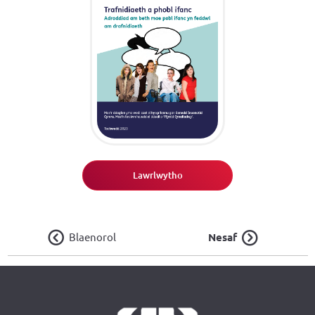
Lawrlwytho
Blaenorol
Nesaf