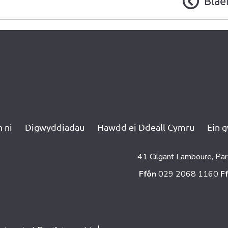
Blae
 ni
Digwyddiadau
Hawdd ei Ddeall Cymru
Ein 
41 Cilgant Lamboure, Par
Ffôn
029 2068 1160
F