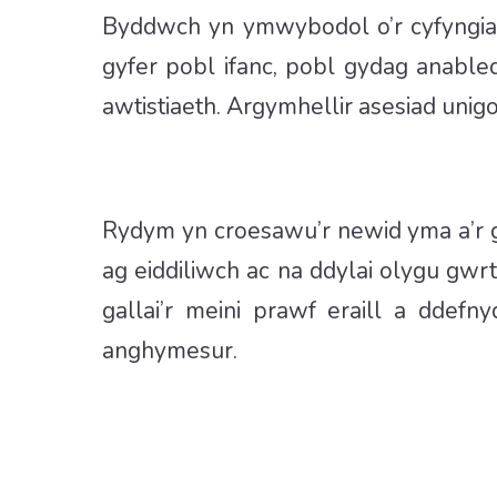
Byddwch yn ymwybodol o’r cyfyngiada
gyfer pobl ifanc, pobl gydag anable
awtistiaeth. Argymhellir asesiad uni
Rydym yn croesawu’r newid yma a’r g
ag eiddiliwch ac na ddylai olygu gw
gallai’r meini prawf eraill a ddef
anghymesur.