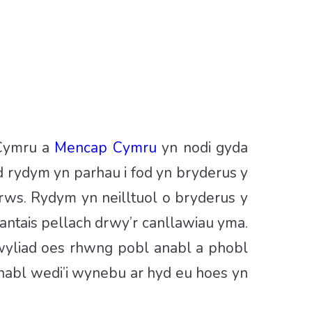
 Cymru a
Mencap Cymru
yn nodi gyda
 rydym yn parhau i fod yn bryderus y
rws. Rydym yn neilltuol o bryderus y
antais pellach drwy’r canllawiau yma.
wyliad oes rhwng pobl anabl a phobl
anabl wedi’i wynebu ar hyd eu hoes yn