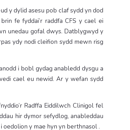
d y dylid asesu pob claf sydd yn dod
brin fe fyddai’r raddfa CFS y cael ei
mewn unedau gofal dwys. Datblygwyd y
rpas ydy nodi cleifion sydd mewn risg
 anodd i bobl gydag anabledd dysgu a
wedi cael eu newid. Ar y wefan sydd
yddio’r Radffa Eiddilwch Clinigol fel
leddau hir dymor sefydlog, anableddau
i oedolion y mae hyn yn berthnasol .