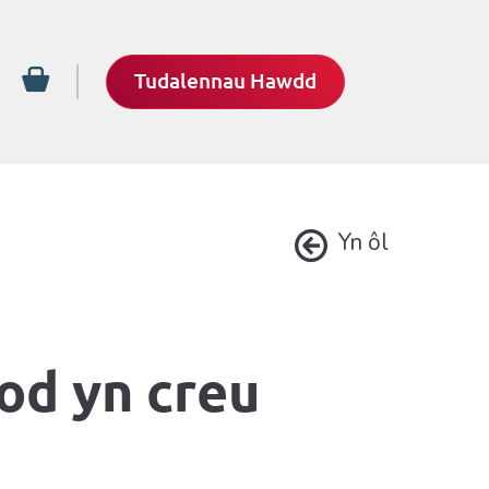
Tudalennau Hawdd
Yn ôl
od yn creu