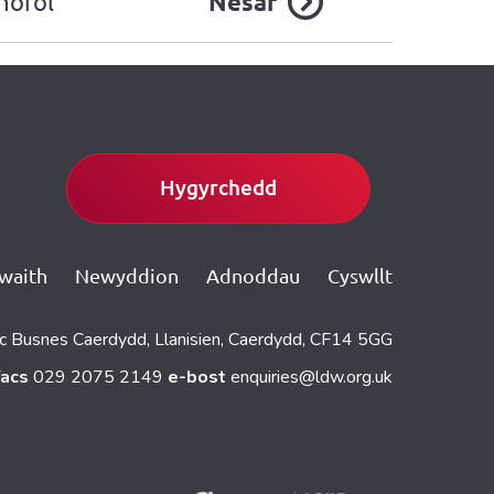
norol
Nesaf
Hygyrchedd
gwaith
Newyddion
Adnoddau
Cyswllt
c Busnes Caerdydd, Llanisien, Caerdydd, CF14 5GG
facs
029 2075 2149
e-bost
enquiries@ldw.org.uk