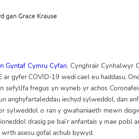
yd gan Grace Krause
yn Gyntaf Cymru Cyfan
, Cynghrair Cynhalwyr
 ar gyfer COVID-19 wedi cael eu haddasu. Ond
 sefyllfa fregus yn wyneb yr achos Coronafei
un anghyfartaleddau iechyd sylweddol, dan anf
or sylweddol o ran y gwahaniaeth mewn disg
rioneddol drasig pe bai’r anfantais y mae pobl 
r wrth asesu gofal achub bywyd.