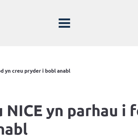
d yn creu pryder i bobl anabl
 NICE yn parhau i f
nabl