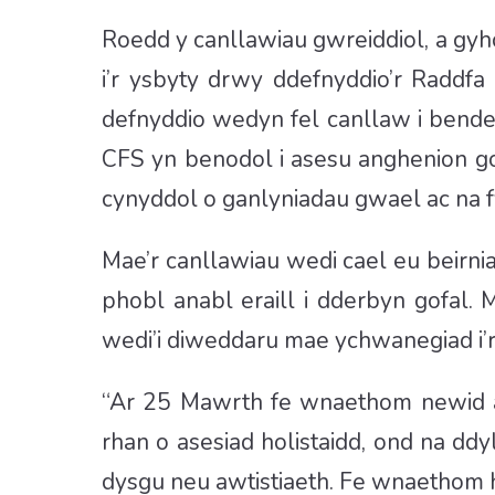
Roedd y canllawiau gwreiddiol, a gy
i’r ysbyty drwy ddefnyddio’r Raddfa 
defnyddio wedyn fel canllaw i bende
CFS yn benodol i asesu anghenion gof
cynyddol o ganlyniadau gwael ac na fyd
Mae’r canllawiau wedi cael eu beirn
phobl anabl eraill i dderbyn gofal
wedi’i diweddaru mae ychwanegiad i’
“Ar 25 Mawrth fe wnaethom newid argy
rhan o asesiad holistaidd, ond na dd
dysgu neu awtistiaeth. Fe wnaethom he