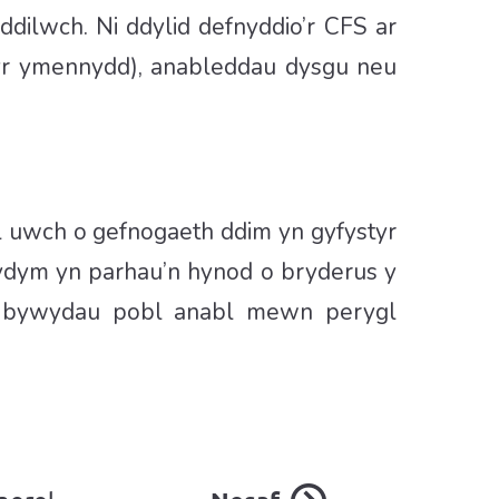
dilwch. Ni ddylid defnyddio’r CFS ar
s yr ymennydd), anableddau dysgu neu
l uwch o gefnogaeth ddim yn gyfystyr
rydym yn parhau’n hynod o bryderus y
 roi bywydau pobl anabl mewn perygl