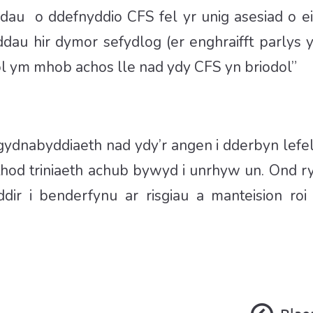
u o ddefnyddio CFS fel yr unig asesiad o eid
ddau hir dymor sefydlog (er enghraifft parly
gol ym mhob achos lle nad ydy CFS yn briodol”
ydnabyddiaeth nad ydy’r angen i dderbyn lefe
rthod triniaeth achub bywyd i unrhyw un. Ond 
nyddir i benderfynu ar risgiau a manteision