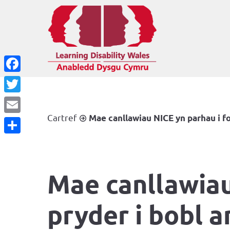
Facebook
Twitter
Cartref
Mae canllawiau NICE yn parhau i fo
Email
Share
Mae canllawiau
pryder i bobl a