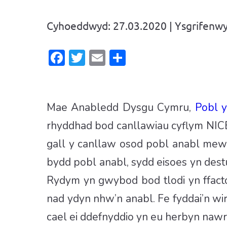
Cyhoeddwyd: 27.03.2020 | Ysgrifenw
Facebook
Twitter
Email
Share
Mae Anabledd Dysgu Cymru,
Pobl 
rhyddhad bod canllawiau cyflym NICE
gall y canllaw osod pobl anabl mewn
bydd pobl anabl, sydd eisoes yn dest
Rydym yn gwybod bod tlodi yn ffact
nad ydyn nhw’n anabl. Fe fyddai’n wi
cael ei ddefnyddio yn eu herbyn naw