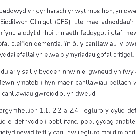
hoeddwyd yn gynharach yr wythnos hon, yn dweu
Eiddilwch Clinigol (CFS). Lle mae adnoddau’n 
rfynu a ddylid rhoi triniaeth feddygol i glaf 
al cleifion dementia. Yn ôl y canllawiau ‘y pw
dai efallai yn elwa o ymyriadau gofal critigol.’
iadu ar y sail y bydden nhw’n ei gwneud yn fwy
. Mewn ymateb i hyn mae’r canllawiau bellach 
r canllawiau gwreiddiol yn dweud:
mhellion 1.1, 2.2 a 2.4 i egluro y dylid defn
ylid ei defnyddio i bobl ifanc, pobl gydag anab
fyd newid teitl y canllaw i egluro mai dim ond 