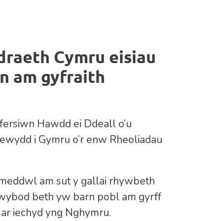
draeth Cymru eisiau
n am gyfraith
fersiwn Hawdd ei Ddeall o’u
ewydd i Gymru o’r enw Rheoliadau
u meddwl am sut y gallai rhywbeth
 gwybod beth yw barn pobl am gyrff
h ar iechyd yng Nghymru.