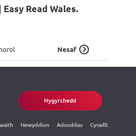
|
Easy Read Wales.
norol
Nesaf
Hygyrchedd
gwaith
Newyddion
Adnoddau
Cyswllt