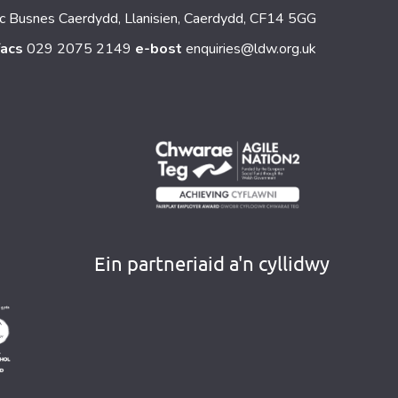
c Busnes Caerdydd, Llanisien, Caerdydd, CF14 5GG
facs
029 2075 2149
e-bost
enquiries@ldw.org.uk
Ein partneriaid a'n cyllidwy