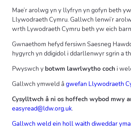
Mae’r arolwg yn y llyfryn yn gofyn beth yw
Llywodraeth Cymru. Gallwch lenwi’r arol
wrth Lywodraeth Cymru beth yw eich barn
Gwnaethom hefyd fersiwn Saesneg Hawdd ei
hygyrch yn ddigidol i ddarllenwyr sgrin a 
Pwyswch y
botwm lawrlwytho coch
i wel
Gallwch ymweld â
gwefan Llywodraeth 
Cysylltwch â ni os hoffech wybod mwy 
easyread@ldw.org.uk
.
Gallwch weld ein holl waith diweddar yma