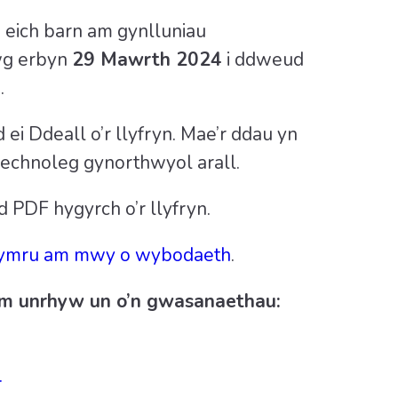
 eich barn am gynlluniau
wg erbyn
29 Mawrth 2024
i ddweud
.
 Ddeall o’r llyfryn. Mae’r ddau yn
thechnoleg gynorthwyol arall.
d PDF hygyrch o’r llyfryn.
Cymru am mwy o wybodaeth
.
am unrhyw un o’n gwasanaethau:
.