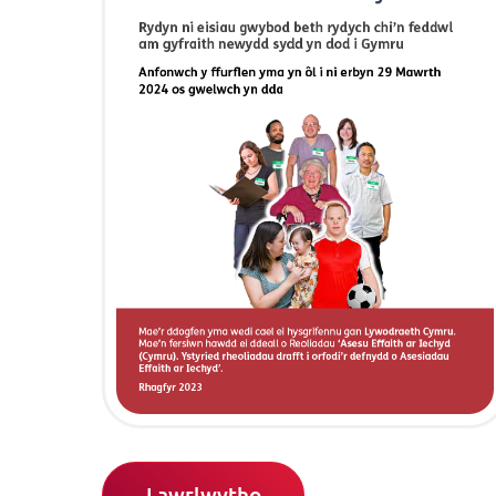
Lawrlwytho