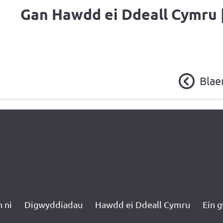
Gan
Hawdd ei Ddeall Cymru 
Blae
 ni
Digwyddiadau
Hawdd ei Ddeall Cymru
Ein 