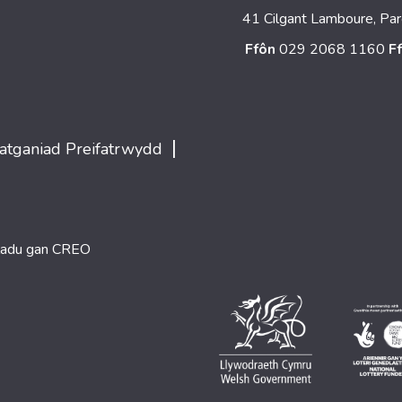
41 Cilgant Lamboure, Par
Ffôn
029 2068 1160
F
|
atganiad Preifatrwydd
ladu gan
CREO