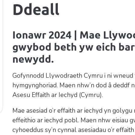
Ddeall
Ionawr 2024 | Mae Llywo
gwybod beth yw eich bar
newydd.
Gofynnodd Llywodraeth Cymru i ni wneud 
hymgynghoriad. Maen nhw’n dod â deddf n
Asesu Effaith ar Iechyd (Cymru).
Mae asesiad o’r effaith ar iechyd yn golyg
effeithio ar iechyd pobl. Maen nhw eisiau
cyhoeddus sy’n cynnal asesiadau o’r effait