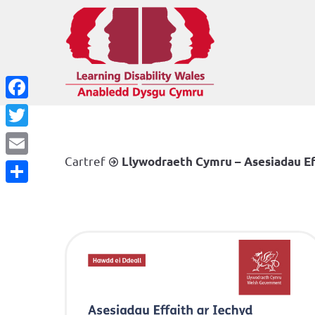
Facebook
Twitter
Cartref
Llywodraeth Cymru – Asesiadau Eff
Email
Share