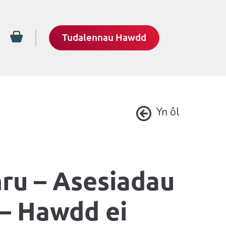
Tudalennau Hawdd
Yn ôl
ru – Asesiadau
 – Hawdd ei