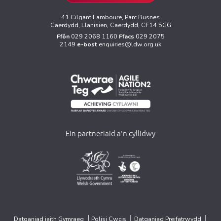
41 Cilgant Lamboure, Parc Busnes
Caerdydd, Llanisien, Caerdydd, CF14 5GG
Ffôn
029 2068 1160
Ffacs
029 2075
2149
e-bost
enquiries@ldw.org.uk
Ein partneriaid a'n cyllidwy
>
>
|
|
|
Datganiad iaith Gymraeg
Polisi Cwcis
Datganiad Preifatrwydd