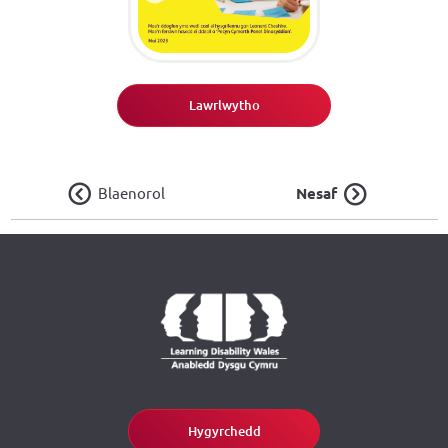
Lawrlwytho
Blaenorol
Nesaf
Hygyrchedd