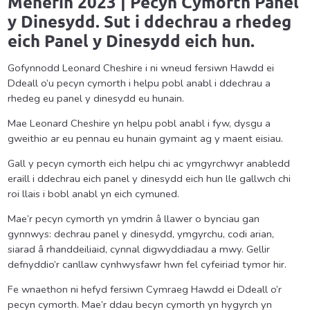
Mehefin 2023 | Pecyn Cymorth Panel
y Dinesydd. Sut i ddechrau a rhedeg
eich Panel y Dinesydd eich hun.
Gofynnodd Leonard Cheshire i ni wneud fersiwn Hawdd ei
Ddeall o’u pecyn cymorth i helpu pobl anabl i ddechrau a
rhedeg eu panel y dinesydd eu hunain.
Mae Leonard Cheshire yn helpu pobl anabl i fyw, dysgu a
gweithio ar eu pennau eu hunain gymaint ag y maent eisiau.
Gall y pecyn cymorth eich helpu chi ac ymgyrchwyr anabledd
eraill i ddechrau eich panel y dinesydd eich hun lle gallwch chi
roi llais i bobl anabl yn eich cymuned.
Mae’r pecyn cymorth yn ymdrin â llawer o bynciau gan
gynnwys: dechrau panel y dinesydd, ymgyrchu, codi arian,
siarad â rhanddeiliaid, cynnal digwyddiadau a mwy. Gellir
defnyddio’r canllaw cynhwysfawr hwn fel cyfeiriad tymor hir.
Fe wnaethon ni hefyd fersiwn Cymraeg Hawdd ei Ddeall o’r
pecyn cymorth. Mae’r ddau becyn cymorth yn hygyrch yn