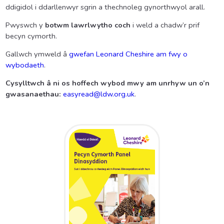
ddigidol i ddarllenwyr sgrin a thechnoleg gynorthwyol arall.
Pwyswch y
botwm lawrlwytho coch
i weld a chadw’r prif
becyn cymorth.
Gallwch ymweld â
gwefan Leonard Cheshire am fwy o
wybodaeth
.
Cysylltwch â ni os hoffech wybod mwy am unrhyw un o’n
gwasanaethau:
easyread@ldw.org.uk
.