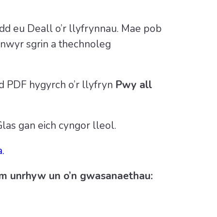
 eu Deall o’r llyfrynnau. Mae pob
enwyr sgrin a thechnoleg
d PDF hygyrch o’r llyfryn
Pwy all
s gan eich cyngor lleol.
.
am unrhyw un o’n gwasanaethau:
.