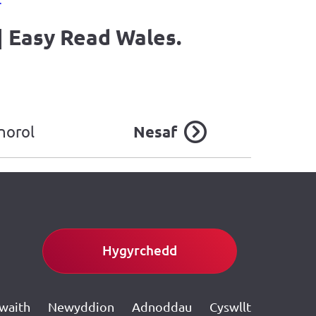
|
Easy Read Wales.
norol
Nesaf
Hygyrchedd
gwaith
Newyddion
Adnoddau
Cyswllt