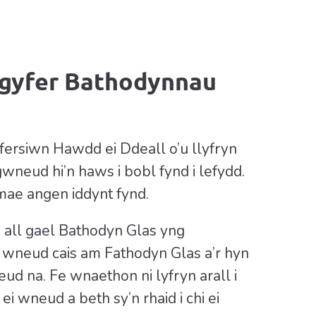
r gyfer Bathodynnau
ersiwn Hawdd ei Ddeall o’u llyfryn
wneud hi’n haws i bobl fynd i lefydd.
 mae angen iddynt fynd.
 all gael Bathodyn Glas yng
 wneud cais am Fathodyn Glas a’r hyn
d na. Fe wnaethon ni lyfryn arall i
i wneud a beth sy’n rhaid i chi ei