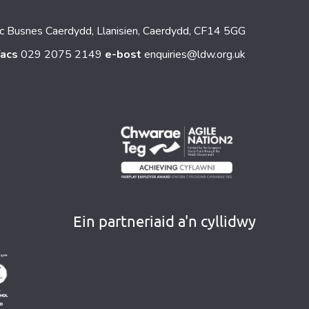
c Busnes Caerdydd, Llanisien, Caerdydd, CF14 5GG
facs
029 2075 2149
e-bost
enquiries@ldw.org.uk
Ein partneriaid a'n cyllidwy