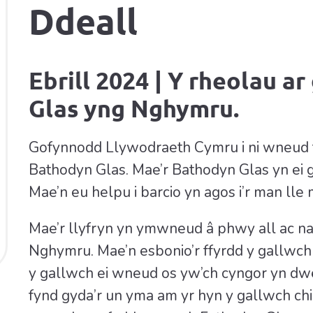
Ddeall
Ebrill 2024 | Y rheolau a
Glas yng Nghymru.
Gofynnodd Llywodraeth Cymru i ni wneud f
Bathodyn Glas. Mae’r Bathodyn Glas yn ei g
Mae’n eu helpu i barcio yn agos i’r man lle
Mae’r llyfryn yn ymwneud â phwy all ac na
Nghymru. Mae’n esbonio’r ffyrdd y gallwch
y gallwch ei wneud os yw’ch cyngor yn dweu
fynd gyda’r un yma am yr hyn y gallwch chi e