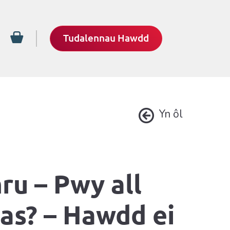
Tudalennau Hawdd
Yn ôl
u – Pwy all
as? – Hawdd ei