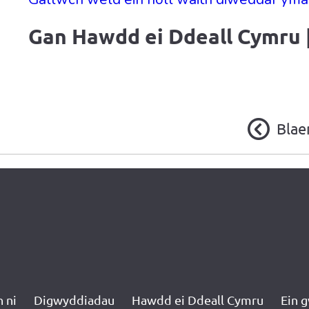
Gan
Hawdd ei Ddeall Cymru 
Blae
 ni
Digwyddiadau
Hawdd ei Ddeall Cymru
Ein 