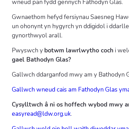
wneud pan fydd gennych Fathodyn Glas.
Gwnaethom hefyd fersiynau Saesneg Hawdd
un ohonynt yn hygyrch yn ddigidol i ddarll
gynorthwyol arall.
Pwyswch y
botwm lawrlwytho coch
i wel
gael Bathodyn Glas?
Gallwch ddarganfod mwy am y Bathodyn Gla
Gallwch wneud cais am Fathodyn Glas yma
Cysylltwch â ni os hoffech wybod mwy 
easyread@ldw.org.uk
.
Gallwch weld ein holl waith diweddar yma