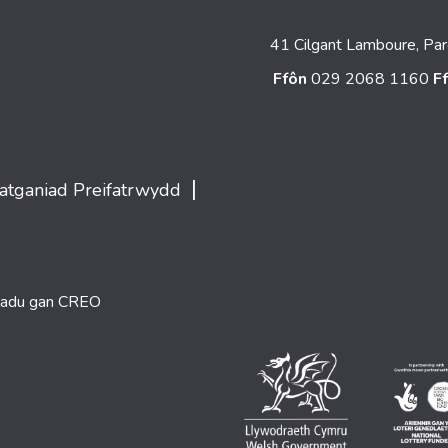
41 Cilgant Lamboure, Par
Ffôn
029 2068 1160
F
|
atganiad Preifatrwydd
ladu gan
CREO