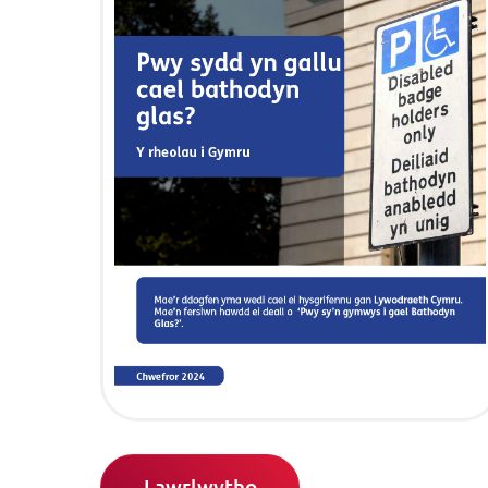
Lawrlwytho