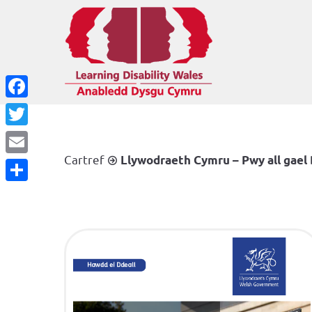
Facebook
Twitter
Cartref
Llywodraeth Cymru – Pwy all gael 
Email
Share