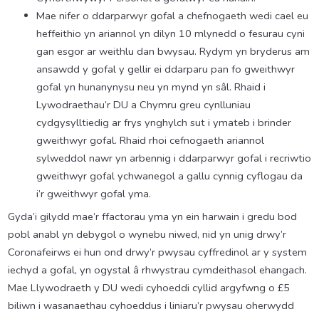
Mae nifer o ddarparwyr gofal a chefnogaeth wedi cael eu
heffeithio yn ariannol yn dilyn 10 mlynedd o fesurau cyni
gan esgor ar weithlu dan bwysau. Rydym yn bryderus am
ansawdd y gofal y gellir ei ddarparu pan fo gweithwyr
gofal yn hunanynysu neu yn mynd yn sâl. Rhaid i
Lywodraethau’r DU a Chymru greu cynlluniau
cydgysylltiedig ar frys ynghylch sut i ymateb i brinder
gweithwyr gofal. Rhaid rhoi cefnogaeth ariannol
sylweddol nawr yn arbennig i ddarparwyr gofal i recriwtio
gweithwyr gofal ychwanegol a gallu cynnig cyflogau da
i’r gweithwyr gofal yma.
Gyda’i gilydd mae’r ffactorau yma yn ein harwain i gredu bod
pobl anabl yn debygol o wynebu niwed, nid yn unig drwy’r
Coronafeirws ei hun ond drwy’r pwysau cyffredinol ar y system
iechyd a gofal, yn ogystal â rhwystrau cymdeithasol ehangach.
Mae Llywodraeth y DU wedi cyhoeddi cyllid argyfwng o £5
biliwn i wasanaethau cyhoeddus i liniaru’r pwysau oherwydd