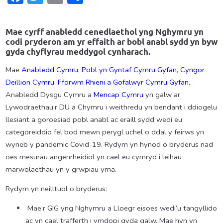
Mae cyrff anabledd cenedlaethol yng Nghymru yn
codi pryderon am yr effaith ar bobl anabl sydd yn byw
gyda chyflyrau meddygol cynharach.
Mae
Anabledd Cymru
,
Pobl yn Gyntaf Cymru Gyfan
,
Cyngor
Deillion Cymru
,
Fforwm Rhieni a Gofalwyr Cymru Gyfan
,
Anabledd Dysgu Cymru a
Mencap Cymru
yn galw ar
Lywodraethau’r DU a Chymru i weithredu yn bendant i ddiogelu
llesiant a goroesiad pobl anabl ac eraill sydd wedi eu
categoreiddio fel bod mewn perygl uchel o ddal y feirws yn
wyneb y pandemic Covid-19. Rydym yn hynod o bryderus nad
oes mesurau angenrheidiol yn cael eu cymryd i leihau
marwolaethau yn y grwpiau yma.
Rydym yn neilltuol o bryderus:
Mae’r GIG yng Nghymru a Lloegr eisoes wedi’u tangyllido
ac yn cael trafferth i ymdopi gyda galw. Mae hyn yn