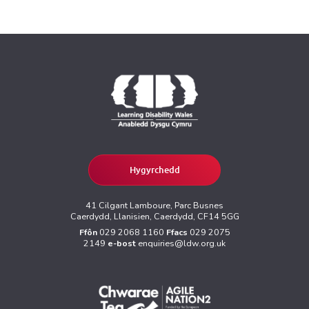
Hygyrchedd
41 Cilgant Lamboure, Parc Busnes
Caerdydd, Llanisien, Caerdydd, CF14 5GG
Ffôn
029 2068 1160
Ffacs
029 2075
2149
e-bost
enquiries@ldw.org.uk