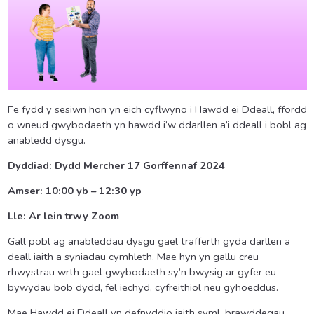
Fe fydd y sesiwn hon yn eich cyflwyno i Hawdd ei Ddeall, ffordd
o wneud gwybodaeth yn hawdd i’w ddarllen a’i ddeall i bobl ag
anabledd dysgu.
Dyddiad: Dydd Mercher 17 Gorffennaf 2024
Amser: 10:00 yb – 12:30 yp
Lle: Ar lein trwy Zoom
Gall pobl ag anableddau dysgu gael trafferth gyda darllen a
deall iaith a syniadau cymhleth. Mae hyn yn gallu creu
rhwystrau wrth gael gwybodaeth sy’n bwysig ar gyfer eu
bywydau bob dydd, fel iechyd, cyfreithiol neu gyhoeddus.
Mae Hawdd ei Ddeall yn defnyddio iaith syml, brawddegau