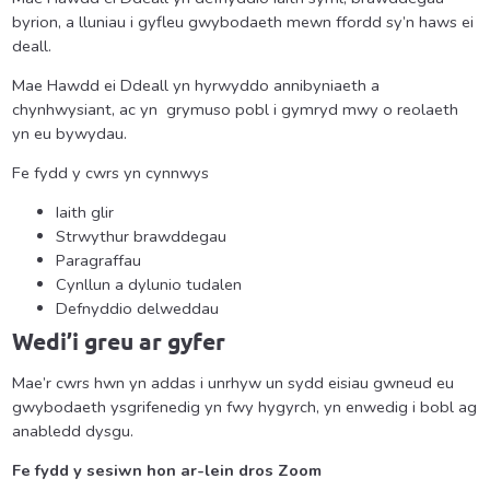
byrion, a lluniau i gyfleu gwybodaeth mewn ffordd sy’n haws ei
deall.
Mae Hawdd ei Ddeall yn hyrwyddo annibyniaeth a
chynhwysiant, ac yn grymuso pobl i gymryd mwy o reolaeth
yn eu bywydau.
Fe fydd y cwrs yn cynnwys
Iaith glir
Strwythur brawddegau
Paragraffau
Cynllun a dylunio tudalen
Defnyddio delweddau
Wedi’i greu ar gyfer
Mae’r cwrs hwn yn addas i unrhyw un sydd eisiau gwneud eu
gwybodaeth ysgrifenedig yn fwy hygyrch, yn enwedig i bobl ag
anabledd dysgu.
Fe fydd y sesiwn hon ar-lein dros Zoom