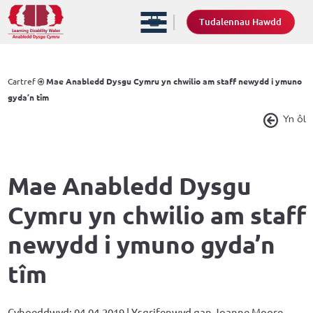
Tudalennau Hawdd
Cartref
Mae Anabledd Dysgu Cymru yn chwilio am staff newydd i ymuno
gyda’n tîm
Yn ôl
Mae Anabledd Dysgu
Cymru yn chwilio am staff
newydd i ymuno gyda’n
tîm
Cyhoeddwyd: 04.04.2019 | Ysgrifenwyd gan Joanne Moore