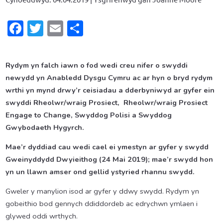
Facebook
Twitter
Email
Share
Rydym yn falch iawn o fod wedi creu nifer o swyddi
newydd yn Anabledd Dysgu Cymru ac ar hyn o bryd rydym
wrthi yn mynd drwy’r ceisiadau a dderbyniwyd ar gyfer ein
swyddi Rheolwr/wraig Prosiect, Rheolwr/wraig Prosiect
Engage to Change, Swyddog Polisi a Swyddog
Gwybodaeth Hygyrch.
Mae’r dyddiad cau wedi cael ei ymestyn ar gyfer y swydd
Gweinyddydd Dwyieithog (24 Mai 2019); mae’r swydd hon
yn un llawn amser ond gellid ystyried rhannu swydd.
Gweler y manylion isod ar gyfer y ddwy swydd. Rydym yn
gobeithio bod gennych ddiddordeb ac edrychwn ymlaen i
glywed oddi wrthych.