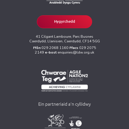
Hygyrchedd
41 Cilgant Lamboure, Parc Busnes
Caerdydd, Llanisien, Caerdydd, CF14 5GG
Ffôn
029 2068 1160
Ffacs
029 2075
2149
e-bost
enquiries@ldw.org.uk
Ein partneriaid a'n cyllidwy
>
>