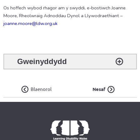
Os hoffech wybod rhagor am y swyddi, e-bostiwch Joanne
Moore, Rheolwraig Adnoddau Dynol a Llywodraethiant –
joanne.moore@ldw.org.uk
Gweinyddydd
Blaenorol
Nesaf