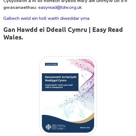
Cysylltwch â ni os hoffech wybod mwy am unrhyw un o’n
gwasanaethau:
easyread@ldw.org.uk
.
Gallwch weld ein holl waith diweddar yma.
Gan
Hawdd ei Ddeall Cymru |
Easy Read
Wales.