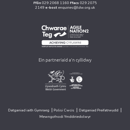
Ffôn
029 2068 1160
Ffacs
029 2075
2149
e-bost
enquiries@ldw.org.uk
Ein partneriaid a'n cyllidwy
>
>
|
|
|
Datganiad iaith Gymraeg
Polisi Cwcis
Datganiad Preifatrwydd
Mewngofnodi Ymddiriedolwyr