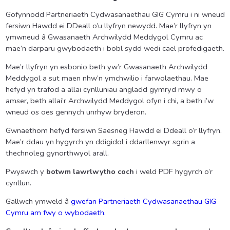
Gofynnodd Partneriaeth Cydwasanaethau GIG Cymru i ni wneud
fersiwn Hawdd ei DDeall o’u llyfryn newydd. Mae’r llyfryn yn
ymwneud â Gwasanaeth Archwilydd Meddygol Cymru ac
mae’n darparu gwybodaeth i bobl sydd wedi cael profedigaeth.
Mae’r llyfryn yn esbonio beth yw’r Gwasanaeth Archwilydd
Meddygol a sut maen nhw’n ymchwilio i farwolaethau. Mae
hefyd yn trafod a allai cynlluniau angladd gymryd mwy o
amser, beth allai’r Archwilydd Meddygol ofyn i chi, a beth i’w
wneud os oes gennych unrhyw bryderon.
Gwnaethom hefyd fersiwn Saesneg Hawdd ei Ddeall o’r llyfryn.
Mae’r ddau yn hygyrch yn ddigidol i ddarllenwyr sgrin a
thechnoleg gynorthwyol arall.
Pwyswch y
botwm lawrlwytho coch
i weld PDF hygyrch o’r
cynllun.
Gallwch ymweld â
gwefan Partneriaeth Cydwasanaethau GIG
Cymru am fwy o wybodaeth
.