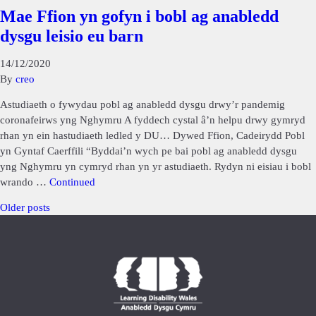
Mae Ffion yn gofyn i bobl ag anabledd
dysgu leisio eu barn
14/12/2020
By
creo
Astudiaeth o fywydau pobl ag anabledd dysgu drwy’r pandemig
coronafeirws yng Nghymru A fyddech cystal â’n helpu drwy gymryd
rhan yn ein hastudiaeth ledled y DU… Dywed Ffion, Cadeirydd Pobl
yn Gyntaf Caerffili “Byddai’n wych pe bai pobl ag anabledd dysgu
yng Nghymru yn cymryd rhan yn yr astudiaeth. Rydyn ni eisiau i bobl
wrando …
Continued
Posts
Older posts
navigation