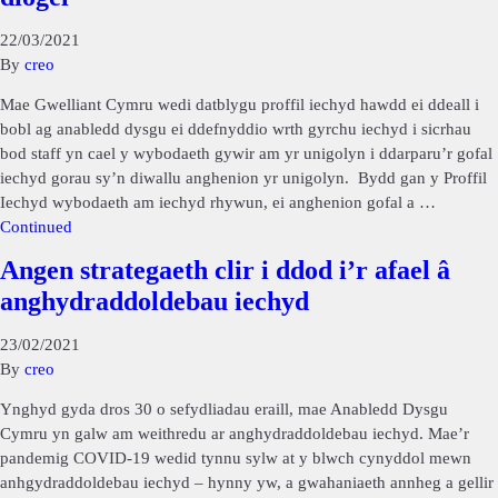
22/03/2021
By
creo
Mae Gwelliant Cymru wedi datblygu proffil iechyd hawdd ei ddeall i
bobl ag anabledd dysgu ei ddefnyddio wrth gyrchu iechyd i sicrhau
bod staff yn cael y wybodaeth gywir am yr unigolyn i ddarparu’r gofal
iechyd gorau sy’n diwallu anghenion yr unigolyn. Bydd gan y Proffil
Iechyd wybodaeth am iechyd rhywun, ei anghenion gofal a …
Continued
Angen strategaeth clir i ddod i’r afael â
anghydraddoldebau iechyd
23/02/2021
By
creo
Ynghyd gyda dros 30 o sefydliadau eraill, mae Anabledd Dysgu
Cymru yn galw am weithredu ar anghydraddoldebau iechyd. Mae’r
pandemig COVID-19 wedid tynnu sylw at y blwch cynyddol mewn
anhgydraddoldebau iechyd – hynny yw, a gwahaniaeth annheg a gellir