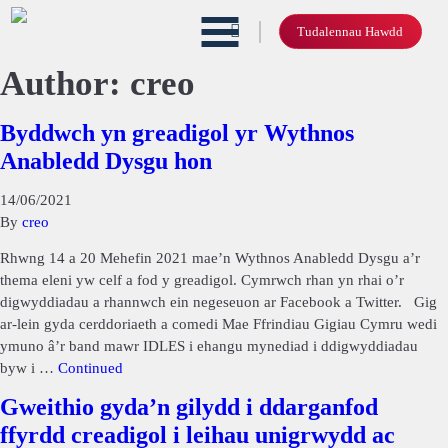
Tudalennau Hawdd
Author:
creo
Byddwch yn greadigol yr Wythnos
Anabledd Dysgu hon
14/06/2021
By
creo
Rhwng 14 a 20 Mehefin 2021 mae’n Wythnos Anabledd Dysgu a’r
thema eleni yw celf a fod y greadigol. Cymrwch rhan yn rhai o’r
digwyddiadau a rhannwch ein negeseuon ar Facebook a Twitter. Gig
ar-lein gyda cerddoriaeth a comedi Mae Ffrindiau Gigiau Cymru wedi
ymuno â’r band mawr IDLES i ehangu mynediad i ddigwyddiadau
byw i …
Continued
Gweithio gyda’n gilydd i ddarganfod
ffyrdd creadigol i leihau unigrwydd ac