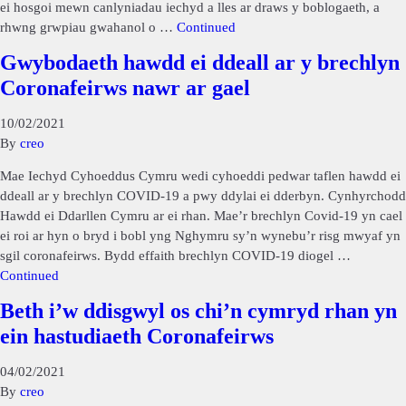
ei hosgoi mewn canlyniadau iechyd a lles ar draws y boblogaeth, a
rhwng grwpiau gwahanol o …
Continued
Gwybodaeth hawdd ei ddeall ar y brechlyn
Coronafeirws nawr ar gael
10/02/2021
By
creo
Mae Iechyd Cyhoeddus Cymru wedi cyhoeddi pedwar taflen hawdd ei
ddeall ar y brechlyn COVID-19 a pwy ddylai ei dderbyn. Cynhyrchodd
Hawdd ei Ddarllen Cymru ar ei rhan. Mae’r brechlyn Covid-19 yn cael
ei roi ar hyn o bryd i bobl yng Nghymru sy’n wynebu’r risg mwyaf yn
sgil coronafeirws. Bydd effaith brechlyn COVID-19 diogel …
Continued
Beth i’w ddisgwyl os chi’n cymryd rhan yn
ein hastudiaeth Coronafeirws
04/02/2021
By
creo