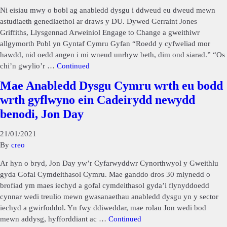
Ni eisiau mwy o bobl ag anabledd dysgu i ddweud eu dweud mewn
astudiaeth genedlaethol ar draws y DU. Dywed Gerraint Jones
Griffiths, Llysgennad Arweiniol Engage to Change a gweithiwr
allgymorth Pobl yn Gyntaf Cymru Gyfan “Roedd y cyfweliad mor
hawdd, nid oedd angen i mi wneud unrhyw beth, dim ond siarad.” “Os
chi’n gwylio’r …
Continued
Mae Anabledd Dysgu Cymru wrth eu bodd
wrth gyflwyno ein Cadeirydd newydd
benodi, Jon Day
21/01/2021
By
creo
Ar hyn o bryd, Jon Day yw’r Cyfarwyddwr Cynorthwyol y Gweithlu
gyda Gofal Cymdeithasol Cymru. Mae ganddo dros 30 mlynedd o
brofiad ym maes iechyd a gofal cymdeithasol gyda’i flynyddoedd
cynnar wedi treulio mewn gwasanaethau anabledd dysgu yn y sector
iechyd a gwirfoddol. Yn fwy ddiweddar, mae rolau Jon wedi bod
mewn addysg, hyfforddiant ac …
Continued