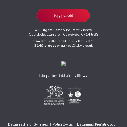
Hygyrchedd
41 Cilgant Lamboure, Parc Busnes
Caerdydd, Llanisien, Caerdydd, CF14 5GG
Ffôn
029 2068 1160
Ffacs
029 2075
2149
e-bost
enquiries@ldw.org.uk
Ein partneriaid a'n cyllidwy
>
>
Datganiad iaith Gymraeg
|
Polisi Cwcis
|
Datganiad Preifatrwydd
|