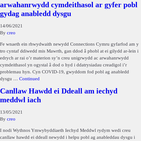
arwahanrwydd cymdeithasol ar gyfer pobl
gydag anabledd dysgu
14/06/2021
By
creo
Fe wnaeth ein rhwydwaith newydd Connections Cymru gyfarfod am y
tro cyntaf ddiwedd mis Mawrth, gan ddod â phobl at ei gilydd ar-lein i
edrych ar rai o’r materion sy’n creu unigrwydd ac arwahanrwydd
cymdeithasol yn ogystal â dod o hyd i ddatrysiadau creadigol i’r
problemau hyn. Cyn COVID-19, gwyddom fod pobl ag anabledd
dysgu …
Continued
Canllaw Hawdd ei Ddeall am iechyd
meddwl iach
13/05/2021
By
creo
I nodi Wythnos Ymwybyddiaeth Iechyd Meddwl rydym wedi creu
canllaw hawdd ei ddeall newydd i helpu pobl ag anableddau dysgu i