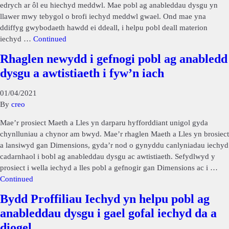
edrych ar ôl eu hiechyd meddwl. Mae pobl ag anableddau dysgu yn
llawer mwy tebygol o brofi iechyd meddwl gwael. Ond mae yna
ddiffyg gwybodaeth hawdd ei ddeall, i helpu pobl deall materion
iechyd …
Continued
Rhaglen newydd i gefnogi pobl ag anabledd
dysgu a awtistiaeth i fyw’n iach
01/04/2021
By
creo
Mae’r prosiect Maeth a Lles yn darparu hyfforddiant unigol gyda
chynlluniau a chynor am bwyd. Mae’r rhaglen Maeth a Lles yn brosiect
a lansiwyd gan Dimensions, gyda’r nod o gynyddu canlyniadau iechyd
cadarnhaol i bobl ag anableddau dysgu ac awtistiaeth. Sefydlwyd y
prosiect i wella iechyd a lles pobl a gefnogir gan Dimensions ac i …
Continued
Bydd Proffiliau Iechyd yn helpu pobl ag
anableddau dysgu i gael gofal iechyd da a
diogel